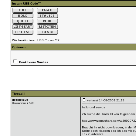
Instant UBB Code™
Wie funktionieren UBB Codes ™?
Optionen
Deaktiviere Smilies
Thread!!!
dezibel105
verfasst
14-08-2009 21:18
Usernummer # 7389
hallo und servus
ich suche die Track ID von folgendem 
http://www.zippyshare.com/v/46920722/
Braucht ihr nicht downloaden, in der Mi
Sollte doch klappen das ich das mit eu
Thx in advance.