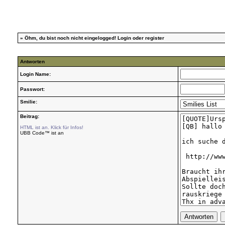
»
Öhm, du bist noch nicht eingelogged!
Login
oder
register
Antworten
Login Name:
Passwort:
Smilie:
Beitrag:
HTML ist an. Klick für Infos!
UBB Code™ ist an