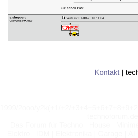
Sie haben Post.
s.sheppert
verfasst
01-09-2016 11:04
Usernummer # 16699
Kontakt
|
tec
1999/2ooo/y2k(+1/+2/+3+4+5+6+7+8+9
technoforum.de
Das Forum für Techno | House | Minima
Elektro | IDM | Elektronika | Garage | A