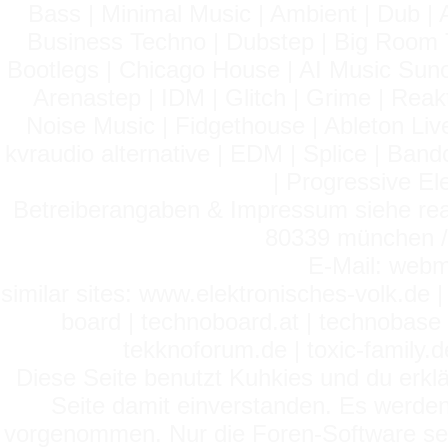
Bass | Minimal Music | Ambient | Dub | 
Business Techno | Dubstep | Big Room 
Bootlegs | Chicago House | AI Music Suno 
Arenastep | IDM | Glitch | Grime | Rea
Noise Music | Fidgethouse | Ableton Liv
kvraudio alternative | EDM | Splice | Ba
| Progressive El
Betreiberangaben & Impressum siehe read
80339 münchen / 
E-Mail: webm
similar sites: www.elektronisches-volk.de
board | technoboard.at | technobase 
tekknoforum.de | toxic-family.de 
Diese Seite benutzt Kuhkies und du erklä
Seite damit einverstanden. Es werden
vorgenommen. Nur die Foren-Software setz