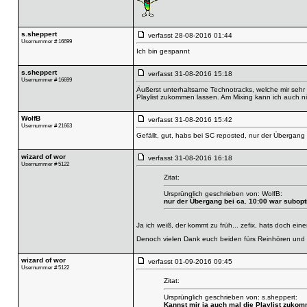
s.sheppert
verfasst
28-08-2016 01:44
Usernummer # 16699
Ich bin gespannt
s.sheppert
verfasst
31-08-2016 15:18
Usernummer # 16699
Äußerst unterhaltsame Technotracks, welche mir sehr 
Playlist zukommen lassen. Am Mixing kann ich auch n
WolfB
verfasst
31-08-2016 15:42
Usernummer # 21663
Gefällt, gut, habs bei SC reposted, nur der Übergang 
wizard of wor
verfasst
31-08-2016 16:18
Usernummer # 5122
Zitat:
Ursprünglich geschrieben von: WolfB:
nur der Übergang bei ca. 10:00 war subopt
Ja ich weiß, der kommt zu früh... zefix, hats doch ein
Denoch vielen Dank euch beiden fürs Reinhören un
wizard of wor
verfasst
01-09-2016 09:45
Usernummer # 5122
Zitat:
Ursprünglich geschrieben von: s.sheppert:
Kannst mir ja auch mal die Playlist zuko