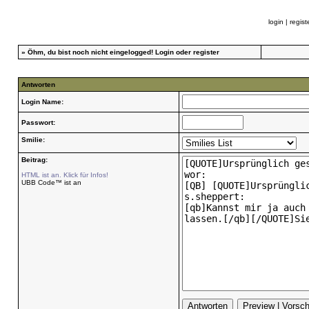
login
|
regist
»
Öhm, du bist noch nicht eingelogged!
Login
oder
register
Antworten
Login Name:
Passwort:
Smilie:
Beitrag:
HTML ist an. Klick für Infos!
UBB Code™ ist an