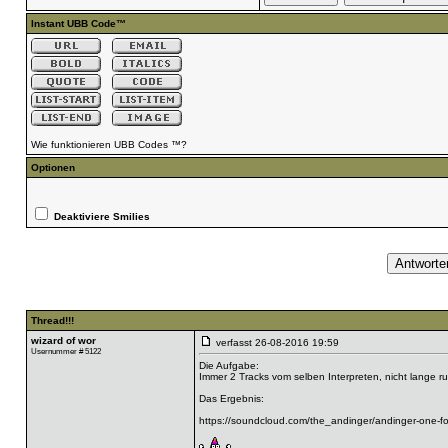
Instant UBB Code™
Wie funktionieren UBB Codes ™?
Optionen
Deaktiviere Smilies
Thread!!!
wizard of wor
verfasst
26-08-2016 19:59
Usernummer # 5122
Die Aufgabe:
Immer 2 Tracks vom selben Interpreten, nicht lange r
Das Ergebnis:
https://soundcloud.com/the_andinger/andinger-one-fo