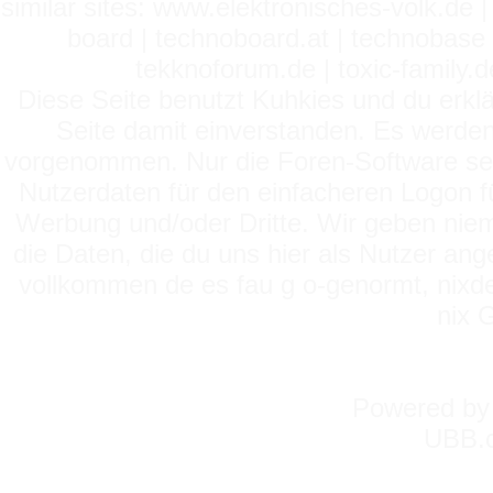
similar sites: www.elektronisches-volk.de
board | technoboard.at | technobase 
tekknoforum.de | toxic-family.de 
Diese Seite benutzt Kuhkies und du erklä
Seite damit einverstanden. Es werden
vorgenommen. Nur die Foren-Software setz
Nutzerdaten für den einfacheren Logon für
Werbung und/oder Dritte. Wir geben niema
die Daten, die du uns hier als Nutzer ang
vollkommen de es fau g o-genormt, nixde
nix 
Powered b
UBB.c