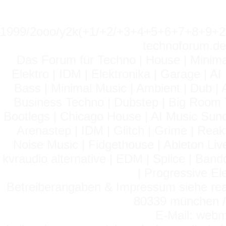
1999/2ooo/y2k(+1/+2/+3+4+5+6+7+8+9
technoforum.de
Das Forum für Techno | House | Minima
Elektro | IDM | Elektronika | Garage | A
Bass | Minimal Music | Ambient | Dub | 
Business Techno | Dubstep | Big Room 
Bootlegs | Chicago House | AI Music Suno 
Arenastep | IDM | Glitch | Grime | Rea
Noise Music | Fidgethouse | Ableton Liv
kvraudio alternative | EDM | Splice | Ba
| Progressive El
Betreiberangaben & Impressum siehe read
80339 münchen / 
E-Mail: webm