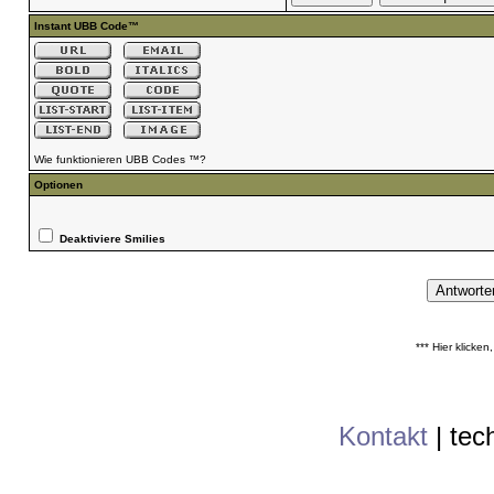
Instant UBB Code™
Wie funktionieren UBB Codes ™?
Optionen
Deaktiviere Smilies
*** Hier klicke
Kontakt
|
tec