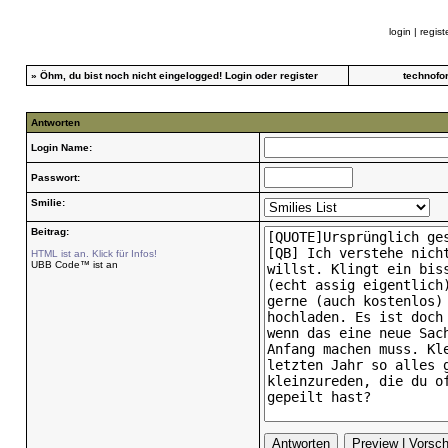
login
|
regist
»
Öhm, du bist noch nicht eingelogged!
Login
oder
register
technofo
Antworten
Login Name:
Passwort:
Smilie:
Beitrag:
HTML ist an. Klick für Infos!
UBB Code™ ist an