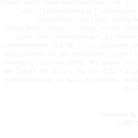
similar sites: www.elektronisches-volk.de
board | technoboard.at | technobase 
tekknoforum.de | toxic-family.de 
Diese Seite benutzt Kuhkies und du erklä
Seite damit einverstanden. Es werden
vorgenommen. Nur die Foren-Software setz
Nutzerdaten für den einfacheren Logon für
Werbung und/oder Dritte. Wir geben niema
die Daten, die du uns hier als Nutzer ang
vollkommen de es fau g o-genormt, nixde
nix 
Powered b
UBB.c