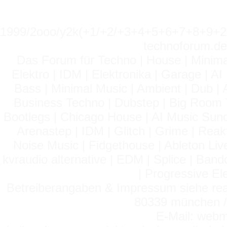
1999/2ooo/y2k(+1/+2/+3+4+5+6+7+8+9
technoforum.de
Das Forum für Techno | House | Minima
Elektro | IDM | Elektronika | Garage | A
Bass | Minimal Music | Ambient | Dub | 
Business Techno | Dubstep | Big Room 
Bootlegs | Chicago House | AI Music Suno 
Arenastep | IDM | Glitch | Grime | Rea
Noise Music | Fidgethouse | Ableton Liv
kvraudio alternative | EDM | Splice | Ba
| Progressive El
Betreiberangaben & Impressum siehe read
80339 münchen / 
E-Mail: webm