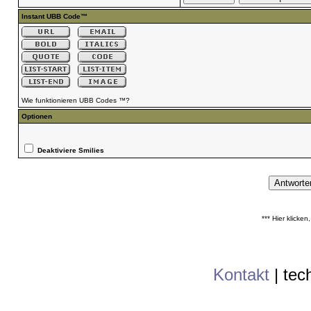
Instant UBB Code™
Wie funktionieren UBB Codes ™?
Optionen
Deaktiviere Smilies
*** Hier klicke
Kontakt
|
tec