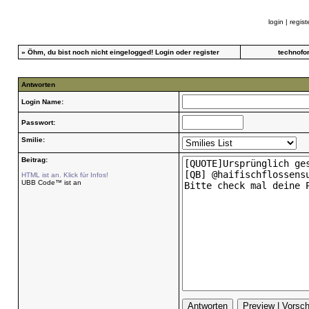
login
|
regist
»
Öhm, du bist noch nicht eingelogged!
Login
oder
register
technofo
Antworten
Login Name:
Passwort:
Smilie:
Beitrag:
HTML ist an. Klick für Infos!
UBB Code™ ist an