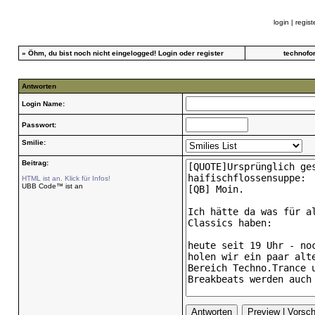
login
|
regist
»
Öhm, du bist noch nicht eingelogged!
Login
oder
register
technofo
Antworten
Login Name:
Passwort:
Smilie:
Beitrag:
HTML ist an. Klick für Infos!
UBB Code™ ist an