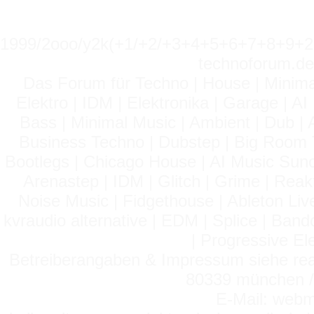
1999/2ooo/y2k(+1/+2/+3+4+5+6+7+8+9
technoforum.de
Das Forum für Techno | House | Minima
Elektro | IDM | Elektronika | Garage | A
Bass | Minimal Music | Ambient | Dub | 
Business Techno | Dubstep | Big Room 
Bootlegs | Chicago House | AI Music Suno 
Arenastep | IDM | Glitch | Grime | Rea
Noise Music | Fidgethouse | Ableton Liv
kvraudio alternative | EDM | Splice | Ba
| Progressive El
Betreiberangaben & Impressum siehe read
80339 münchen / 
E-Mail: webm