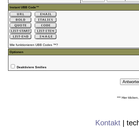
Instant UBB Code™
Wie funktionieren UBB Codes ™?
Optionen
Deaktiviere Smilies
*** Hier klicke
Kontakt
|
tec