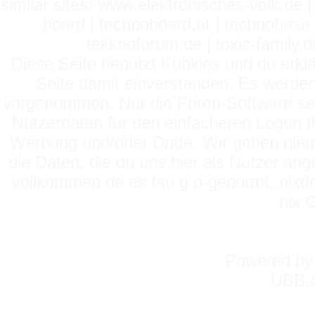
similar sites: www.elektronisches-volk.de
board | technoboard.at | technobase 
tekknoforum.de | toxic-family.de 
Diese Seite benutzt Kuhkies und du erklä
Seite damit einverstanden. Es werden
vorgenommen. Nur die Foren-Software setz
Nutzerdaten für den einfacheren Logon für
Werbung und/oder Dritte. Wir geben niema
die Daten, die du uns hier als Nutzer ang
vollkommen de es fau g o-genormt, nixde
nix 
Powered b
UBB.c