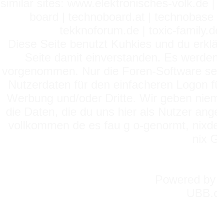
similar sites: www.elektronisches-volk.de
board | technoboard.at | technobase 
tekknoforum.de | toxic-family.de 
Diese Seite benutzt Kuhkies und du erklä
Seite damit einverstanden. Es werden
vorgenommen. Nur die Foren-Software setz
Nutzerdaten für den einfacheren Logon für
Werbung und/oder Dritte. Wir geben niema
die Daten, die du uns hier als Nutzer ang
vollkommen de es fau g o-genormt, nixde
nix 
Powered b
UBB.c