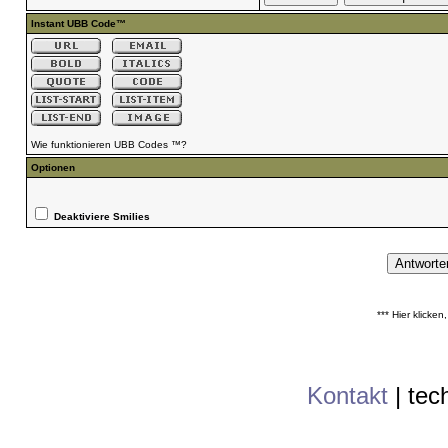
Instant UBB Code™
Wie funktionieren UBB Codes ™?
Optionen
Deaktiviere Smilies
*** Hier klicke
Kontakt
|
tec