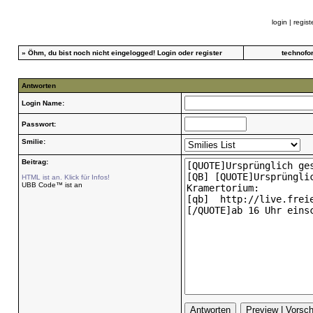
login
|
regist
»
Öhm, du bist noch nicht eingelogged!
Login
oder
register
technofo
Antworten
Login Name:
Passwort:
Smilie:
Beitrag:
HTML ist an. Klick für Infos!
UBB Code™ ist an