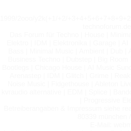
1999/2ooo/y2k(+1/+2/+3+4+5+6+7+8+9
technoforum.de
Das Forum für Techno | House | Minima
Elektro | IDM | Elektronika | Garage | A
Bass | Minimal Music | Ambient | Dub | 
Business Techno | Dubstep | Big Room 
Bootlegs | Chicago House | AI Music Suno 
Arenastep | IDM | Glitch | Grime | Rea
Noise Music | Fidgethouse | Ableton Liv
kvraudio alternative | EDM | Splice | Ba
| Progressive El
Betreiberangaben & Impressum siehe read
80339 münchen / 
E-Mail: webm