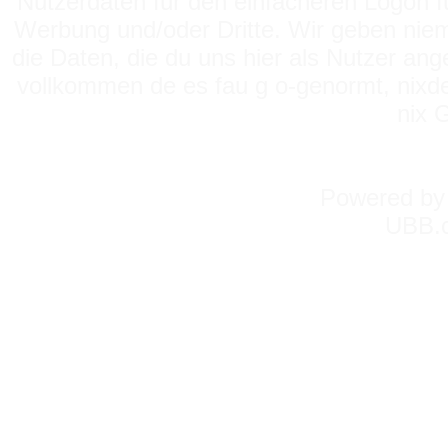
Nutzerdaten für den einfacheren Logon für
Werbung und/oder Dritte. Wir geben niema
die Daten, die du uns hier als Nutzer ang
vollkommen de es fau g o-genormt, nixde
nix 
Powered b
UBB.c