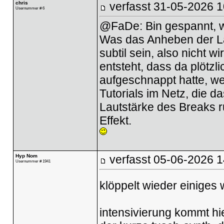
chris
verfasst
31-05-2026 1
Usernummer # 6
@FaDe: Bin gespannt, w
Was das Anheben der Lau
subtil sein, also nicht 
entsteht, dass da plötzl
aufgeschnappt hatte, wei
Tutorials im Netz, die 
Lautstärke des Breaks r
Effekt.
Hyp Nom
verfasst
05-06-2026 1
Usernummer # 1941
klöppelt wieder einiges
intensivierung kommt hi