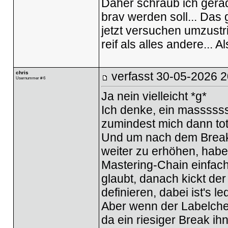
Daher schraub ich gera
brav werden soll... Da
jetzt versuchen umzustri
reif als alles andere... 
chris
verfasst
30-05-2026 2
Usernummer # 6
Ja nein vielleicht *g*
Ich denke, ein massssss
zumindest mich dann to
Und um nach dem Break 
weiter zu erhöhen, habe
Mastering-Chain einfach
glaubt, danach kickt der
definieren, dabei ist's le
Aber wenn der Labelchef
da ein riesiger Break i