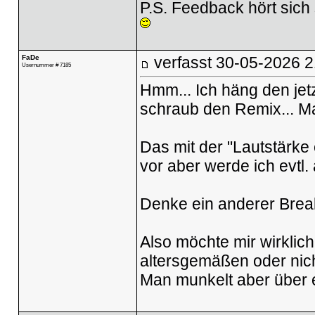
P.S. Feedback hört sich 
FaDe
verfasst
30-05-2026 2
Usernummer # 7185
Hmm... Ich häng den jet
schraub den Remix... M
Das mit der "Lautstärke
vor aber werde ich evtl. 
Denke ein anderer Break
Also möchte mir wirklic
altersgemäßen oder nich
Man munkelt aber über e