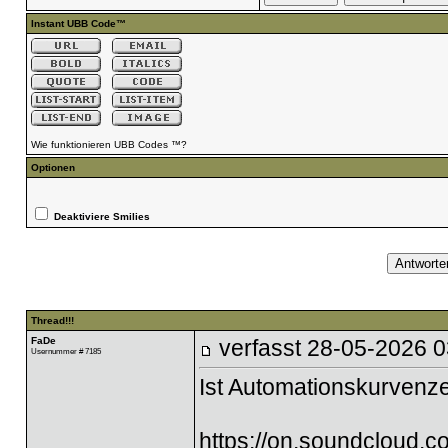
Instant UBB Code™
Wie funktionieren UBB Codes ™?
Optionen
Deaktiviere Smilies
Thread!!!
FaDe
verfasst
28-05-2026 0
Usernummer # 7185
Ist Automationskurvenze
https://on.soundclou