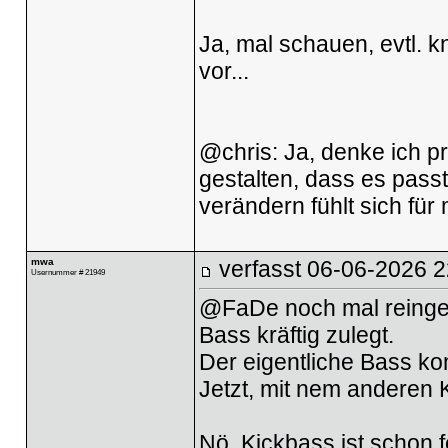
Ja, mal schauen, evtl. 
vor...
@chris: Ja, denke ich pr
gestalten, dass es passt
verändern fühlt sich für
mwa
verfasst
06-06-2026 2
Usernummer # 21949
@FaDe noch mal reingehö
Bass kräftig zulegt.
Der eigentliche Bass ko
Jetzt, mit nem anderen 
Nö, Kickbass ist schon f