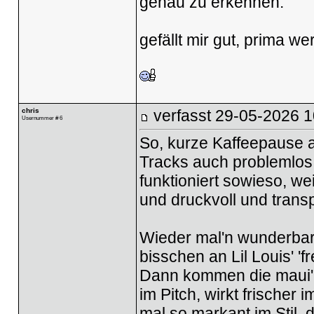
genau zu erkennen.
gefällt mir gut, prima we
chris
verfasst
29-05-2026 1
Usernummer # 6
So, kurze Kaffeepause 
Tracks auch problemlos 
funktioniert sowieso, w
und druckvoll und transp
Wieder mal'n wunderbar 
bisschen an Lil Louis' 'f
Dann kommen die maui'is
im Pitch, wirkt frischer 
mal so markant im Stil, 