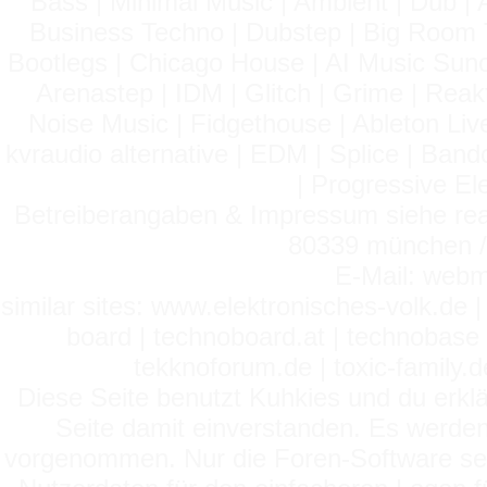
Bass | Minimal Music | Ambient | Dub | 
Business Techno | Dubstep | Big Room 
Bootlegs | Chicago House | AI Music Suno 
Arenastep | IDM | Glitch | Grime | Rea
Noise Music | Fidgethouse | Ableton Liv
kvraudio alternative | EDM | Splice | Ba
| Progressive El
Betreiberangaben & Impressum siehe read
80339 münchen / 
E-Mail: webm
similar sites: www.elektronisches-volk.de
board | technoboard.at | technobase 
tekknoforum.de | toxic-family.de 
Diese Seite benutzt Kuhkies und du erklä
Seite damit einverstanden. Es werden
vorgenommen. Nur die Foren-Software setz