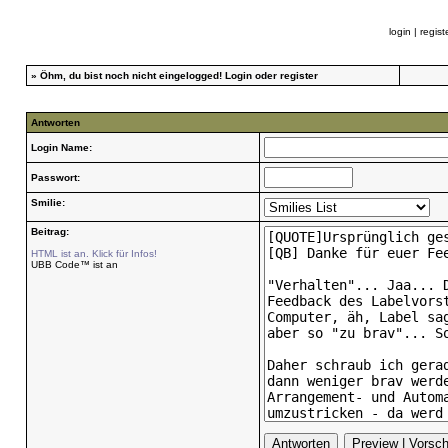
login
|
regist
»
Öhm, du bist noch nicht eingelogged!
Login
oder
register
Antworten
Login Name:
Passwort:
Smilie:
Beitrag:
HTML ist an. Klick für Infos!
UBB Code™ ist an