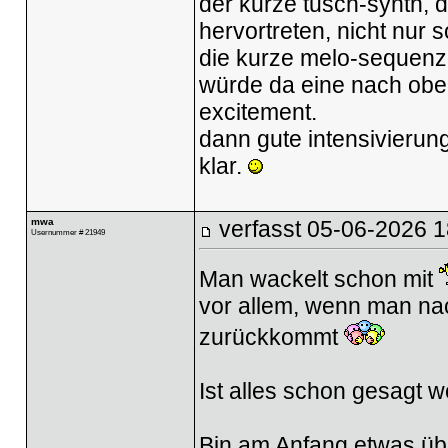
der kurze tusch-synth, de
hervortreten, nicht nur 
die kurze melo-sequenz a
würde da eine nach oben
excitement.
dann gute intensivierun
klar.
mwa
verfasst
05-06-2026 1
Usernummer # 21949
Man wackelt schon mit
vor allem, wenn man nac
zurückkommt
Ist alles schon gesagt w
Bin am Anfang etwas übe