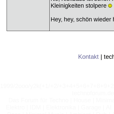
Kleinigkeiten stolpere
Hey, hey, schön wieder 
Kontakt
|
tec
1999/2ooo/y2k(+1/+2/+3+4+5+6+7+8+9
technoforum.de
Das Forum für Techno | House | Minima
Elektro | IDM | Elektronika | Garage | A