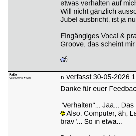
etwas verhalten auf mic
Will nicht gänzlich auss
Jubel ausbricht, ist ja n
Eingängiges Vocal & prac
Groove, das scheint mir
FaDe
verfasst
30-05-2026 1
Usernummer # 7185
Danke für euer Feedbac
"Verhalten"... Jaa... Das
Also: Computer, äh, Lab
brav"... So in etwa...