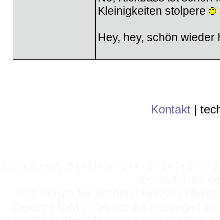
Kleinigkeiten stolpere
Hey, hey, schön wieder 
Kontakt
|
tec
1999/2ooo/y2k(+1/+2/+3+4+5+6+7+8+9
technoforum.de
Das Forum für Techno | House | Minima
Elektro | IDM | Elektronika | Garage | A