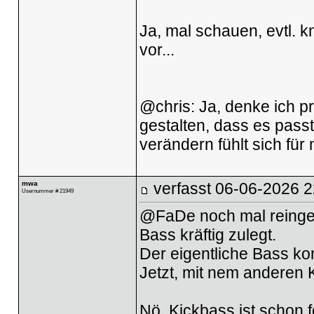
Ja, mal schauen, evtl. 
vor...
@chris: Ja, denke ich pr
gestalten, dass es passt
verändern fühlt sich für
mwa
verfasst
06-06-2026 2
Usernummer # 21949
@FaDe noch mal reingehö
Bass kräftig zulegt.
Der eigentliche Bass ko
Jetzt, mit nem anderen 
Nö, Kickbass ist schon f