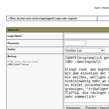
login
|
regist
»
Öhm, du bist noch nicht eingelogged!
Login
oder
register
Antworten
Login Name:
Passwort:
Smilie:
Beitrag:
HTML ist an. Klick für Infos!
UBB Code™ ist an