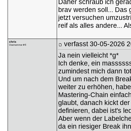
Daher schraub ich gera
brav werden soll... Da
jetzt versuchen umzustri
reif als alles andere... 
chris
verfasst
30-05-2026 2
Usernummer # 6
Ja nein vielleicht *g*
Ich denke, ein massssss
zumindest mich dann to
Und um nach dem Break 
weiter zu erhöhen, habe
Mastering-Chain einfach
glaubt, danach kickt der
definieren, dabei ist's le
Aber wenn der Labelchef
da ein riesiger Break i