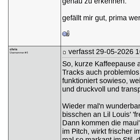
genau zu erkennen.
gefällt mir gut, prima we
chris
verfasst
29-05-2026 1
Usernummer # 6
So, kurze Kaffeepause 
Tracks auch problemlos 
funktioniert sowieso, w
und druckvoll und transp
Wieder mal'n wunderbar 
bisschen an Lil Louis' 'f
Dann kommen die maui'is
im Pitch, wirkt frischer 
mal so markant im Stil, 