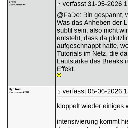
chris
verfasst
31-05-2026 1
Usernummer # 6
@FaDe: Bin gespannt, w
Was das Anheben der Lau
subtil sein, also nicht 
entsteht, dass da plötzl
aufgeschnappt hatte, wei
Tutorials im Netz, die 
Lautstärke des Breaks r
Effekt.
Hyp Nom
verfasst
05-06-2026 1
Usernummer # 1941
klöppelt wieder einiges
intensivierung kommt hi