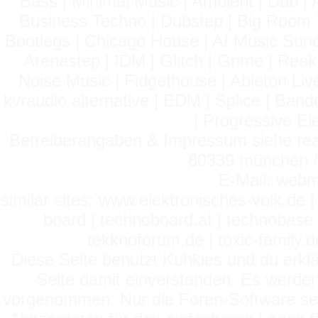
Bass | Minimal Music | Ambient | Dub | 
Business Techno | Dubstep | Big Room 
Bootlegs | Chicago House | AI Music Suno 
Arenastep | IDM | Glitch | Grime | Rea
Noise Music | Fidgethouse | Ableton Liv
kvraudio alternative | EDM | Splice | Ba
| Progressive El
Betreiberangaben & Impressum siehe read
80339 münchen / 
E-Mail: webm
similar sites: www.elektronisches-volk.de
board | technoboard.at | technobase 
tekknoforum.de | toxic-family.de 
Diese Seite benutzt Kuhkies und du erklä
Seite damit einverstanden. Es werden
vorgenommen. Nur die Foren-Software setz