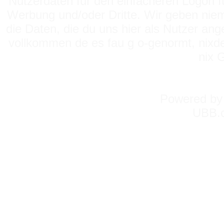
Nutzerdaten für den einfacheren Logon für
Werbung und/oder Dritte. Wir geben niema
die Daten, die du uns hier als Nutzer ang
vollkommen de es fau g o-genormt, nixde
nix 
Powered b
UBB.c