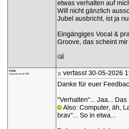
etwas verhalten auf mic
Will nicht gänzlich auss
Jubel ausbricht, ist ja n
Eingängiges Vocal & prac
Groove, das scheint mir
FaDe
verfasst
30-05-2026 1
Usernummer # 7185
Danke für euer Feedbac
"Verhalten"... Jaa... Das
Also: Computer, äh, Lab
brav"... So in etwa...