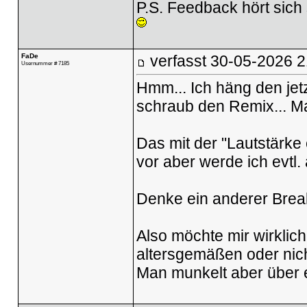
P.S. Feedback hört sich 
FaDe
verfasst
30-05-2026 2
Usernummer # 7185
Hmm... Ich häng den jet
schraub den Remix... M
Das mit der "Lautstärke
vor aber werde ich evtl. 
Denke ein anderer Break
Also möchte mir wirklic
altersgemäßen oder nich
Man munkelt aber über e