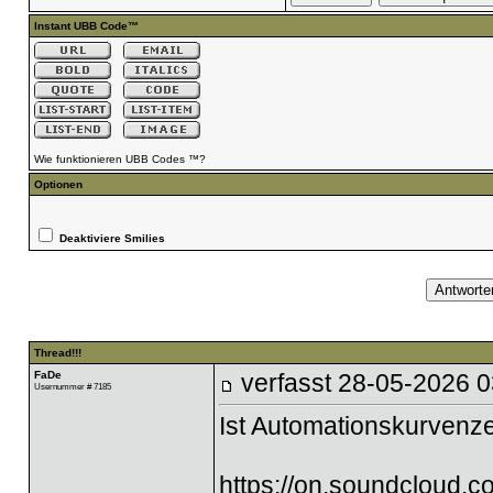
Instant UBB Code™
Wie funktionieren UBB Codes ™?
Optionen
Deaktiviere Smilies
Thread!!!
FaDe
verfasst
28-05-2026 0
Usernummer # 7185
Ist Automationskurvenze
https://on.soundclou