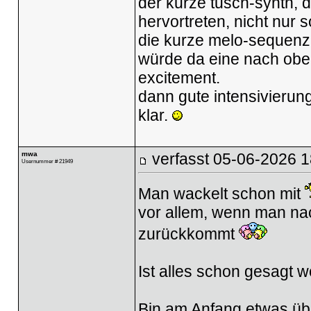
der kurze tusch-synth, de
hervortreten, nicht nur 
die kurze melo-sequenz a
würde da eine nach oben
excitement.
dann gute intensivierun
klar.
mwa
verfasst
05-06-2026 1
Usernummer # 21949
Man wackelt schon mit
vor allem, wenn man nac
zurückkommt
Ist alles schon gesagt w
Bin am Anfang etwas übe