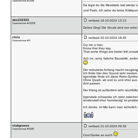
Usernummer # 2438
Da legst du die Messlatte mal wieder 
und Pads. Ich sehe da keine Kritikpu
dee232323
verfasst
18-10-2024 13:13
Usernummer # 22378
Dickes Ding! Die Vocals sind von eine
chris
verfasst
20-10-2024 19:45
Usernummer # 6
Cry me a river,
Know that they say,
That some things are better left unsaid
Ach ne, sorry, falsche Baustelle, ander
Der reduzierte Anfang macht neugieri
Ich finde hier den Sound sehr modern 
irgendwie finde ich diese Retro-Synths
Ohne Quark, ab und zu und eher aus Ve
dort passen.
Der Klang ist außerdem sehr raumfül
Irgendwie schwanke ich stets zwischen 
tendenziell eher 'kommerzig' im positiv
Ich denke, im Mix kann man sicherlich 
clubgroove
verfasst
21-10-2024 09:36
Usernummer # 5245
Cool Danke an euch