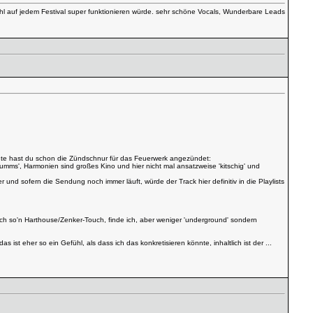
wohl auf jedem Festival super funktionieren würde. sehr schöne Vocals, Wunderbare Leads
nute hast du schon die Zündschnur für das Feuerwerk angezündet:
Wumms', Harmonien sind großes Kino und hier nicht mal ansatzweise 'kitschig' und
nd sofern die Sendung noch immer läuft, würde der Track hier definitiv in die Playlists
klich so'n Harthouse/Zenker-Touch, finde ich, aber weniger 'underground' sondern
t eher so ein Gefühl, als dass ich das konkretisieren könnte, inhaltlich ist der ...