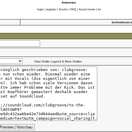
Antworten
login
|
register
|
Suche
|
FAQ
|
forum home
|
im
technoforum.
View Smilie Legend & More Smilies