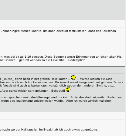
n Erinnerungen fischen konnte, um dann erstaunt festzustellen, dass das Teil schon
rt, was bei dir ab 1:16 einsetzt. Diese Sequenz weckt Erinnerungen an einen alten Hit,
eine Chance... gefühlt war das so die Ecke RMB - Redemption...
der _würde_ dann noch in ner großen Halle laufen...
... Würde wirklich die Clap
ssline würde ich auch trockener machen. Da kommt soviel Zeugs noch mit großem Raum -
 Die Vocals sind auch teilweise kaum verständlich wegen den anderen Synths, etc...
Aber sonst wirklich sehr gelungen!! Echt gut!!
em entsprechendem Label überlegst und guckst... So ist das doch eigentlich Perlen vor
 wenn das jetzt jemand spielen wollen würde... Aber ich würde wirklich mal eher
 gemacht wo der Hall raus ist. Im Break hab ich auch etwas aufgeräumt.