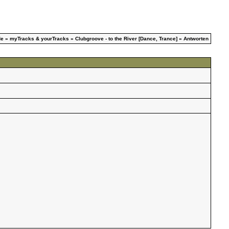
de
»
myTracks & yourTracks
»
Clubgroove - to the River [Dance, Trance]
» Antworten