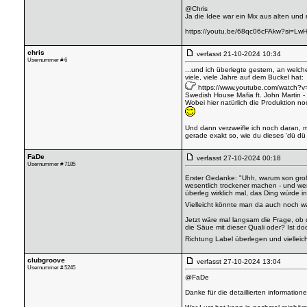
@Chris
Ja die Idee war ein Mix aus alten un
https://youtu.be/68qc06cFAkw?si=
chris
verfasst
21-10-2024 10:34
Usernummer # 6
...und ich überlegte gestern, an welch
viele, viele Jahre auf dem Buckel hat:
https://www.youtube.com/watch?
Swedish House Mafia ft. John Martin -
Wobei hier natürlich die Produktion no
Und dann verzweifle ich noch daran, m
gerade exakt so, wie du dieses 'dü dü
FaDe
verfasst
27-10-2024 00:18
Usernummer # 7185
Erster Gedanke: "Uhh, warum son großen
wesentlich trockener machen - und we
überleg wirklich mal, das Ding würde i
Vielleicht könnte man da auch noch wa
Jetzt wäre mal langsam die Frage, ob 
die Säue mit dieser Quali oder? Ist do
Richtung Label überlegen und vielleic
clubgroove
verfasst
27-10-2024 13:04
Usernummer # 5245
@FaDe
Danke für die detaillierten informatio