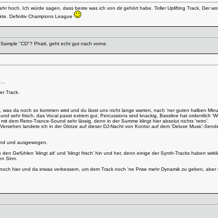
sehr hoch. Ich würde sagen, dass beste was ich von dir gehört habe. Toller Uplifting Track, Der 
nkte. Definitiv Champions League
r Sample "CD"? Phatt, geht echt gut nach vorne.
...
er Track.
g, was da noch so kommen wird und du lässt uns nicht lange warten, nach 'ner guten halben Mi
und sehr frisch, das Vocal passt extrem gut, Percussions sind knackig, Bassline hat ordentlich '
 mit dem Retro-Trance-Sound sehr lässig, denn in der Summe klingt hier absolut nichts 'retro'.
rsehen landete ich in der Glotze auf dieser DJ-Nacht von Kontor auf dem 'Deluxe Music'-Sender u
lend und ausgewogen.
den Gefühlen 'klingt alt' und 'klingt frisch' hin und her, denn einige der Synth-Tracks haben wir
en Sinn.
noch hier und da etwas verbessern, um dem Track noch 'ne Prise mehr Dynamik zu geben, aber das is