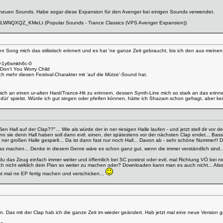
d neuen Sounds. Habe sogar diese Expansion für den Avenger bei einigen Sounds verwendet.
LwHLWNQXQZ_KMeLt
(Popular Sounds - Trance Classics (VPS Avenger Expansion))
en Song mich das stilistisch erinnert und es hat 'ne ganze Zeit gebraucht, bis ich den aus meine
v=1y6smkh6c-0
 Don't You Worry Child
ch mehr diesen Festival-Charakter mit 'auf die Mütze'-Sound hat.
ich an einen ur-alten Hard/Trance-Hit zu erinnern, dessen Synth-Line mich so stark an das erinne
 düt' spielst. Würde ich gut singen oder pfeifen können, hätte ich Shazam schon gefragt, aber k
 Hall auf der Clap??"... Wie als würde der in ner riesigen Halle laufen - und jetzt stell dir vor 
nn sie denn Hall haben soll dann evtl. einen, der spätestens vor der nächsten Clap endet... Ba
n ner großen Halle gespielt... Da ist dann fast nur noch Hall... Davon ab - sehr schöne Nummer!!
s machen... Denke in diesem Genre wäre es schon ganz gut, wenn die immer verständlich sind... 
du das Zeug einfach immer weiter und öffentlich bei SC postest oder evtl. mal Richtung VÖ bei n
ch nicht wirklich dein Plan so weiter zu machen oder? Downloaden kann man es auch nicht... Also
ht mal ne EP fertig machen und verschicken...
nen. Das mit der Clap hab ich die ganze Zeit im wieder geändert. Hab jetzt mal eine neue Version