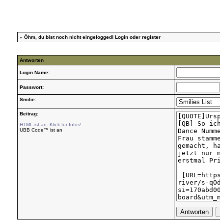
»
Öhm, du bist noch nicht eingelogged!
Login
oder
register
Antworten
Login Name:
Passwort:
Smilie:
Beitrag:
HTML ist an. Klick für Infos!
UBB Code™ ist an