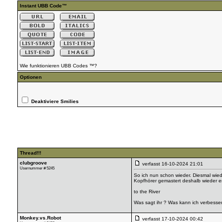
Instant UBB Code™
Wie funktionieren UBB Codes ™?
Optionen
Deaktiviere Smilies
Thread!!!
clubgroove
verfasst
16-10-2024 21:01
Usernummer # 5245
So ich nun schon wieder. Diesmal wied
Kopfhörer gemastert deshalb wieder e
to the River
Was sagt ihr ? Was kann ich verbesse
Monkey.vs.Robot
verfasst
17-10-2024 00:42