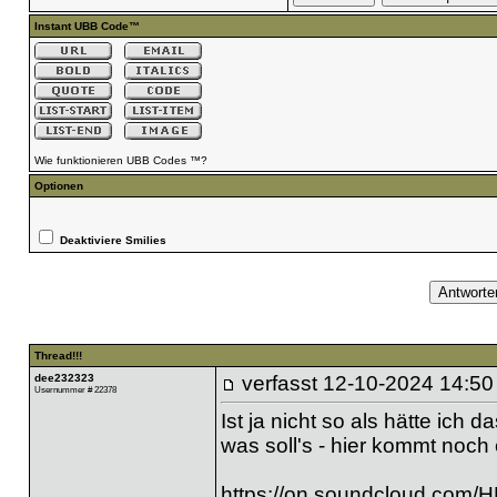
Instant UBB Code™
Wie funktionieren UBB Codes ™?
Optionen
Deaktiviere Smilies
Thread!!!
dee232323
verfasst
12-10-2024 14:50
Usernummer # 22378
Ist ja nicht so als hätte ich
was soll's - hier kommt noch 
https://on.soundcloud.com