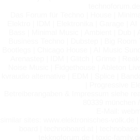
technoforum.de
Das Forum für Techno | House | Minima
Elektro | IDM | Elektronika | Garage | A
Bass | Minimal Music | Ambient | Dub | 
Business Techno | Dubstep | Big Room 
Bootlegs | Chicago House | AI Music Suno 
Arenastep | IDM | Glitch | Grime | Rea
Noise Music | Fidgethouse | Ableton Liv
kvraudio alternative | EDM | Splice | Ba
| Progressive El
Betreiberangaben & Impressum siehe read
80339 münchen / 
E-Mail: webm
similar sites: www.elektronisches-volk.de
board | technoboard.at | technobase 
tekknoforum.de | toxic-family.de 