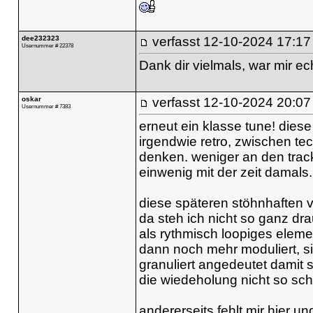
dee232323
verfasst
12-10-2024 17:17
Usernummer # 22378
Dank dir vielmals, war mir ech
oskar
verfasst
12-10-2024 20:07
Usernummer # 7383
erneut ein klasse tune! diese
irgendwie retro, zwischen te
denken. weniger an den track
einwenig mit der zeit damals.
diese späteren stöhnhaften v
da steh ich nicht so ganz dr
als rythmisch loopiges elemen
dann noch mehr moduliert, si
granuliert angedeutet damit 
die wiedeholung nicht so sch
andererseits fehlt mir hier u