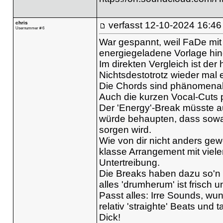
chris
verfasst
12-10-2024 16:46
Usernummer # 6
War gespannt, weil FaDe mit 
energiegeladene Vorlage hing
Im direkten Vergleich ist der h
Nichtsdestotrotz wieder mal
Die Chords sind phänomenal
Auch die kurzen Vocal-Cuts 
Der 'Energy'-Break müsste auf
würde behaupten, dass sowas
sorgen wird.
Wie von dir nicht anders gew
klasse Arrangement mit viele
Untertreibung.
Die Breaks haben dazu so'n 
alles 'drumherum' ist frisch 
Passt alles: Irre Sounds, wu
relativ 'straighte' Beats und 
Dick!