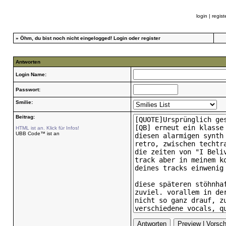
login
|
regist
»
Öhm, du bist noch nicht eingelogged!
Login
oder
register
Antworten
Login Name:
Passwort:
Smilie:
Beitrag:
HTML ist an. Klick für Infos!
UBB Code™ ist an