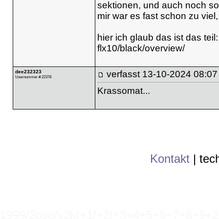
sektionen, und auch noch sol
mir war es fast schon zu viel
hier ich glaub das ist das teil
flx10/black/overview/
dee232323
verfasst
13-10-2024 08:07
Usernummer # 22378
Krassomat...
Kontakt
|
tec
1999/2ooo/y2k(+1/+2/+3+4+5+6+7+8+9