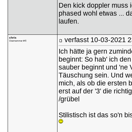
Den kick doppler muss i
phased wohl etwas ... d
laufen.
chris
verfasst
10-03-2021 2
Usernummer # 6
Ich hätte ja gern zumind
beginnt: So hab' ich de
sauber beginnt und 'ne V
Täuschung sein. Und weil
mich, als ob die ersten
erst auf der '3' die richti
/grübel
Stilistisch ist das so'