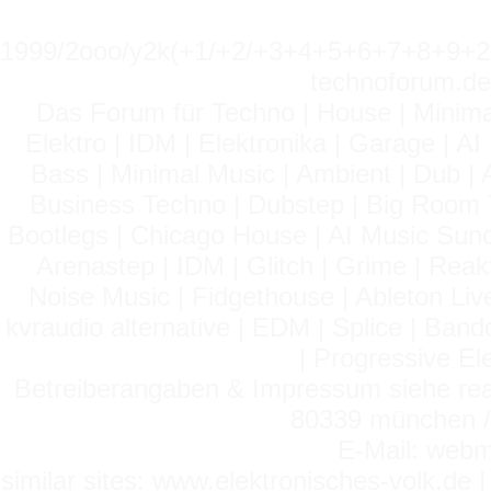
1999/2ooo/y2k(+1/+2/+3+4+5+6+7+8+9
technoforum.de
Das Forum für Techno | House | Minima
Elektro | IDM | Elektronika | Garage | A
Bass | Minimal Music | Ambient | Dub | 
Business Techno | Dubstep | Big Room 
Bootlegs | Chicago House | AI Music Suno 
Arenastep | IDM | Glitch | Grime | Rea
Noise Music | Fidgethouse | Ableton Liv
kvraudio alternative | EDM | Splice | Ba
| Progressive El
Betreiberangaben & Impressum siehe read
80339 münchen / 
E-Mail: webm
similar sites: www.elektronisches-volk.de