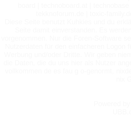
board | technoboard.at | technobase 
tekknoforum.de | toxic-family.de 
Diese Seite benutzt Kuhkies und du erklä
Seite damit einverstanden. Es werden
vorgenommen. Nur die Foren-Software setz
Nutzerdaten für den einfacheren Logon für
Werbung und/oder Dritte. Wir geben niema
die Daten, die du uns hier als Nutzer ang
vollkommen de es fau g o-genormt, nixde
nix 
Powered b
UBB.c