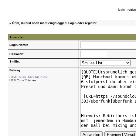
login
|
regist
»
Öhm, du bist noch nicht eingelogged!
Login
oder
register
Antworten
Login Name:
Passwort:
Smilie:
Beitrag:
HTML ist an. Klick für Infos!
UBB Code™ ist an