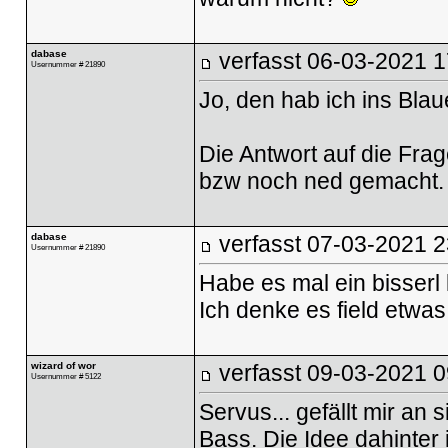
dabase
verfasst
06-03-2021 1
Usernummer # 21890
Jo, den hab ich ins Blau
Die Antwort auf die Fra
bzw noch ned gemacht.
dabase
verfasst
07-03-2021 2
Usernummer # 21890
Habe es mal ein bisserl k
Ich denke es field etwa
wizard of wor
verfasst
09-03-2021 0
Usernummer # 5122
Servus... gefällt mir an 
Bass. Die Idee dahinter i