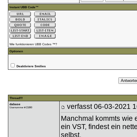
Instant UBB Code™
Wie funktionieren UBB Codes ™?
Optionen
Deaktiviere Smilies
Thread!!!
dabase
verfasst
06-03-2021 1
Usernummer # 21890
Manchmal kommts wie e
ein VST, findest ein ne
selbst.