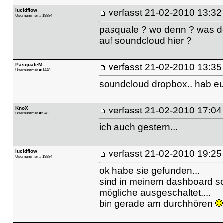
lucidflow
verfasst
21-02-2010 13:32
Usernummer # 19884
pasquale ? wo denn ? was d
auf soundcloud hier ?
PasqualeM
verfasst
21-02-2010 13:35
Usernummer # 1448
soundcloud dropbox.. hab eu
KnoX
verfasst
21-02-2010 17:04
Usernummer # 948
ich auch gestern...
lucidflow
verfasst
21-02-2010 19:25
Usernummer # 19884
ok habe sie gefunden...
sind in meinem dashboard scho
mögliche ausgeschaltet....
bin gerade am durchhören