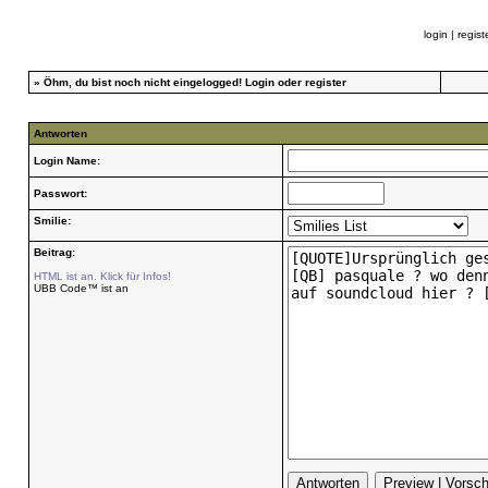
login
|
regist
»
Öhm, du bist noch nicht eingelogged!
Login
oder
register
Antworten
Login Name:
Passwort:
Smilie:
Beitrag:
HTML ist an. Klick für Infos!
UBB Code™ ist an