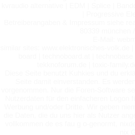
kvraudio alternative | EDM | Splice | Ba
| Progressive El
Betreiberangaben & Impressum siehe read
80339 münchen / 
E-Mail: webm
similar sites: www.elektronisches-volk.de
board | technoboard.at | technobase 
tekknoforum.de | toxic-family.de 
Diese Seite benutzt Kuhkies und du erklä
Seite damit einverstanden. Es werden
vorgenommen. Nur die Foren-Software setz
Nutzerdaten für den einfacheren Logon für
Werbung und/oder Dritte. Wir geben niema
die Daten, die du uns hier als Nutzer ang
vollkommen de es fau g o-genormt, nixde
nix 