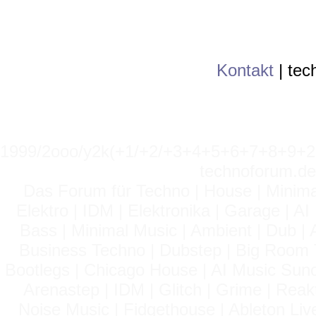
Kontakt
|
tec
1999/2ooo/y2k(+1/+2/+3+4+5+6+7+8+9
technoforum.de
Das Forum für Techno | House | Minima
Elektro | IDM | Elektronika | Garage | A
Bass | Minimal Music | Ambient | Dub | 
Business Techno | Dubstep | Big Room 
Bootlegs | Chicago House | AI Music Suno 
Arenastep | IDM | Glitch | Grime | Rea
Noise Music | Fidgethouse | Ableton Liv