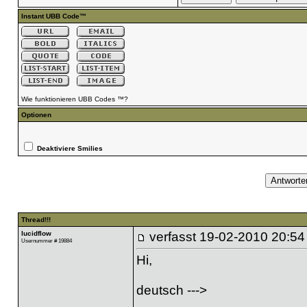
Instant UBB Code™
Wie funktionieren UBB Codes ™?
Optionen
Deaktiviere Smilies
Thread!!!
lucidflow
verfasst
19-02-2010 20:54
Usernummer # 19884
Hi,
deutsch --->