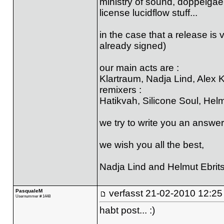
ministry of sound, doppelgaeng
license lucidflow stuff...
in the case that a release is v
already signed)
our main acts are :
Klartraum, Nadja Lind, Alex
remixers :
Hatikvah, Silicone Soul, Helm
we try to write you an answer 
we wish you all the best,
Nadja Lind and Helmut Ebritsc
PasqualeM
verfasst
21-02-2010 12:25
Usernummer # 1448
habt post... :)