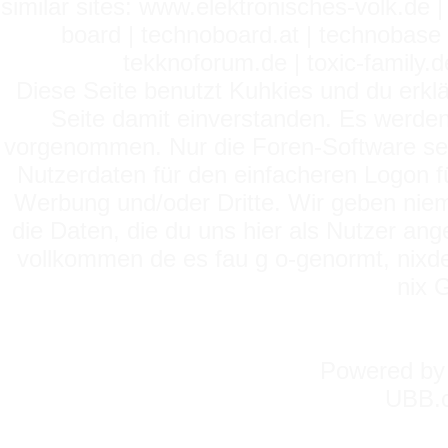
similar sites: www.elektronisches-volk.de
board | technoboard.at | technobase 
tekknoforum.de | toxic-family.de 
Diese Seite benutzt Kuhkies und du erklä
Seite damit einverstanden. Es werden
vorgenommen. Nur die Foren-Software setz
Nutzerdaten für den einfacheren Logon für
Werbung und/oder Dritte. Wir geben niema
die Daten, die du uns hier als Nutzer ang
vollkommen de es fau g o-genormt, nixde
nix 
Powered b
UBB.c