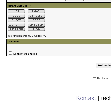
Instant UBB Code™
Wie funktionieren UBB Codes ™?
Optionen
Deaktiviere Smilies
*** Hier klicke
Kontakt
|
tec