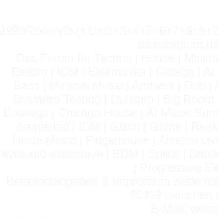
1999/2ooo/y2k(+1/+2/+3+4+5+6+7+8+9
technoforum.de
Das Forum für Techno | House | Minima
Elektro | IDM | Elektronika | Garage | A
Bass | Minimal Music | Ambient | Dub | 
Business Techno | Dubstep | Big Room 
Bootlegs | Chicago House | AI Music Suno 
Arenastep | IDM | Glitch | Grime | Rea
Noise Music | Fidgethouse | Ableton Liv
kvraudio alternative | EDM | Splice | Ba
| Progressive El
Betreiberangaben & Impressum siehe read
80339 münchen / 
E-Mail: webm