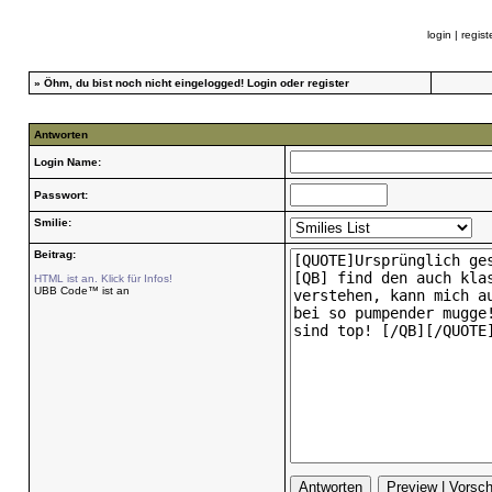
login
|
regist
»
Öhm, du bist noch nicht eingelogged!
Login
oder
register
Antworten
Login Name:
Passwort:
Smilie:
Beitrag:
HTML ist an. Klick für Infos!
UBB Code™ ist an