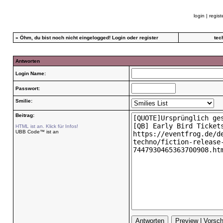
login
|
regist
»
Öhm, du bist noch nicht eingelogged!
Login
oder
register
tec
Antworten
Login Name:
Passwort:
Smilie:
Beitrag:
HTML ist an. Klick für Infos!
UBB Code™ ist an