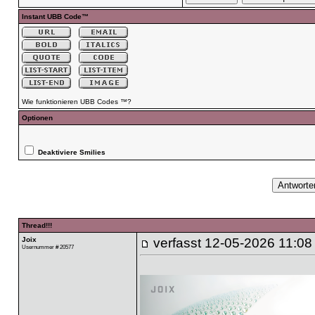
Instant UBB Code™
Wie funktionieren UBB Codes ™?
Optionen
Deaktiviere Smilies
Thread!!!
Joix
verfasst
12-05-2026 11:08
Usernummer # 20577