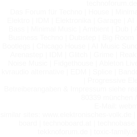
technoforum.de
Das Forum für Techno | House | Minima
Elektro | IDM | Elektronika | Garage | A
Bass | Minimal Music | Ambient | Dub | 
Business Techno | Dubstep | Big Room 
Bootlegs | Chicago House | AI Music Suno 
Arenastep | IDM | Glitch | Grime | Rea
Noise Music | Fidgethouse | Ableton Liv
kvraudio alternative | EDM | Splice | Ba
| Progressive El
Betreiberangaben & Impressum siehe read
80339 münchen / 
E-Mail: webm
similar sites: www.elektronisches-volk.de
board | technoboard.at | technobase 
tekknoforum.de | toxic-family.de 