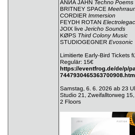
ANИA JAHN
Techno Poems
BRITNEY SPACE
Meehrrau
CORDIER
Immersion
FEYDH ROTAN
Electrolega
JOIX live
Jericho Sounds
KØPS
Third Colony Music
STUDIOGEGNER
Evosonic
Limitierte Early-Bird Tickets f
Regulär: 15€
https://eventfrog.de/de/p/p
7447930465363700908.htm
Samstag, 6. 6. 2026 ab 23 U
Studio 21, Zweifalltorweg 1
2 Floors