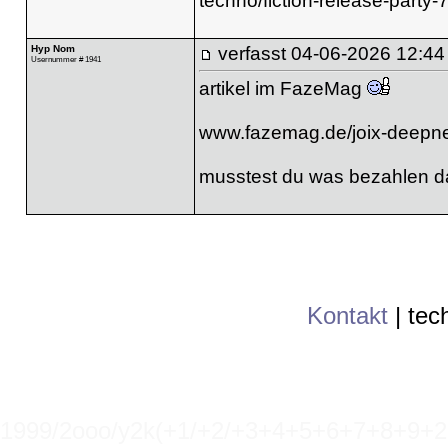
techno/fiction-release-part
Hyp Nom
verfasst
04-06-2026 12:44
Usernummer # 1941
artikel im FazeMag
www.fazemag.de/joix-deepne
musstest du was bezahlen dafü
Kontakt
|
tec
1999/2ooo/y2k(+1/+2/+3+4+5+6+7+8+9