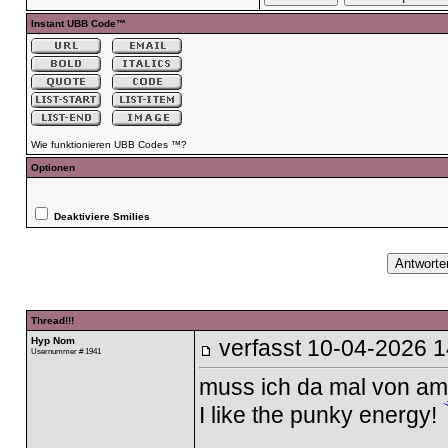
Instant UBB Code™
Wie funktionieren UBB Codes ™?
Optionen
Deaktiviere Smilies
Thread!!!
Hyp Nom
verfasst
10-04-2026 1
Usernummer # 1941
muss ich da mal von am
I like the punky energy!