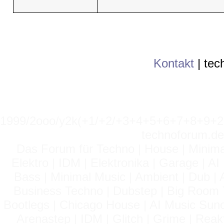
Kontakt
|
tec
1999/2ooo/y2k(+1/+2/+3+4+5+6+7+8+9
technoforum.de
Das Forum für Techno | House | Minima
Elektro | IDM | Elektronika | Garage | A
Bass | Minimal Music | Ambient | Dub | 
Business Techno | Dubstep | Big Room 
Bootlegs | Chicago House | AI Music Suno 
Arenastep | IDM | Glitch | Grime | Rea