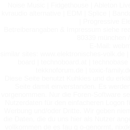
Noise Music | Fidgethouse | Ableton Liv
kvraudio alternative | EDM | Splice | Ba
| Progressive El
Betreiberangaben & Impressum siehe read
80339 münchen / 
E-Mail: webm
similar sites: www.elektronisches-volk.de
board | technoboard.at | technobase 
tekknoforum.de | toxic-family.de 
Diese Seite benutzt Kuhkies und du erklä
Seite damit einverstanden. Es werden
vorgenommen. Nur die Foren-Software setz
Nutzerdaten für den einfacheren Logon für
Werbung und/oder Dritte. Wir geben niema
die Daten, die du uns hier als Nutzer ang
vollkommen de es fau g o-genormt, nixde