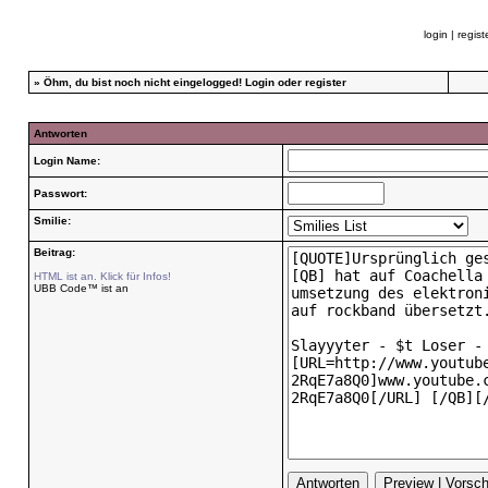
login
|
regist
»
Öhm, du bist noch nicht eingelogged!
Login
oder
register
Antworten
Login Name:
Passwort:
Smilie:
Beitrag:
HTML ist an. Klick für Infos!
UBB Code™ ist an