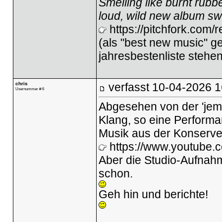
Smelling like burnt rubb
loud, wild new album sw
https://pitchfork.com/
(als "best new music" gel
jahresbestenliste stehen
chris
verfasst
10-04-2026 1
Usernummer # 6
Abgesehen von der 'jema
Klang, so eine Performan
Musik aus der Konserv
https://www.youtube
Aber die Studio-Aufnah
schon.
Geh hin und berichte!