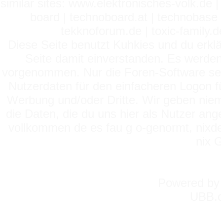
similar sites: www.elektronisches-volk.de
board | technoboard.at | technobase 
tekknoforum.de | toxic-family.de 
Diese Seite benutzt Kuhkies und du erklä
Seite damit einverstanden. Es werden
vorgenommen. Nur die Foren-Software setz
Nutzerdaten für den einfacheren Logon für
Werbung und/oder Dritte. Wir geben niema
die Daten, die du uns hier als Nutzer ang
vollkommen de es fau g o-genormt, nixde
nix 
Powered b
UBB.c