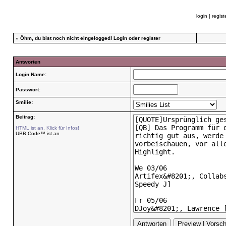
login
|
regist
»
Öhm, du bist noch nicht eingelogged!
Login
oder
register
Antworten
Login Name:
Passwort:
Smilie:
Beitrag:
HTML ist an. Klick für Infos!
UBB Code™ ist an