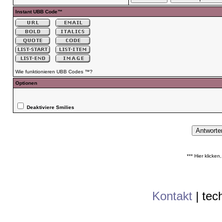
Instant UBB Code™
Wie funktionieren UBB Codes ™?
Optionen
Deaktiviere Smilies
*** Hier klicke
Kontakt
|
tec