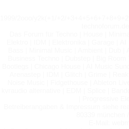
1999/2ooo/y2k(+1/+2/+3+4+5+6+7+8+9
technoforum.de
Das Forum für Techno | House | Minima
Elektro | IDM | Elektronika | Garage | A
Bass | Minimal Music | Ambient | Dub | 
Business Techno | Dubstep | Big Room 
Bootlegs | Chicago House | AI Music Suno 
Arenastep | IDM | Glitch | Grime | Rea
Noise Music | Fidgethouse | Ableton Liv
kvraudio alternative | EDM | Splice | Ba
| Progressive El
Betreiberangaben & Impressum siehe read
80339 münchen / 
E-Mail: webm