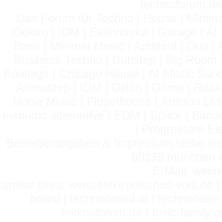
technoforum.de
Das Forum für Techno | House | Minima
Elektro | IDM | Elektronika | Garage | A
Bass | Minimal Music | Ambient | Dub | 
Business Techno | Dubstep | Big Room 
Bootlegs | Chicago House | AI Music Suno 
Arenastep | IDM | Glitch | Grime | Rea
Noise Music | Fidgethouse | Ableton Liv
kvraudio alternative | EDM | Splice | Ba
| Progressive El
Betreiberangaben & Impressum siehe read
80339 münchen / 
E-Mail: webm
similar sites: www.elektronisches-volk.de
board | technoboard.at | technobase 
tekknoforum.de | toxic-family.de 