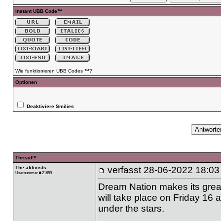
Instant UBB Code™
Wie funktionieren UBB Codes ™?
Optionen
Deaktiviere Smilies
Thread!!!
The aktivists
verfasst
28-06-2022 18:03
Usernummer # 21659
Dream Nation makes its great
will take place on Friday 16
under the stars.