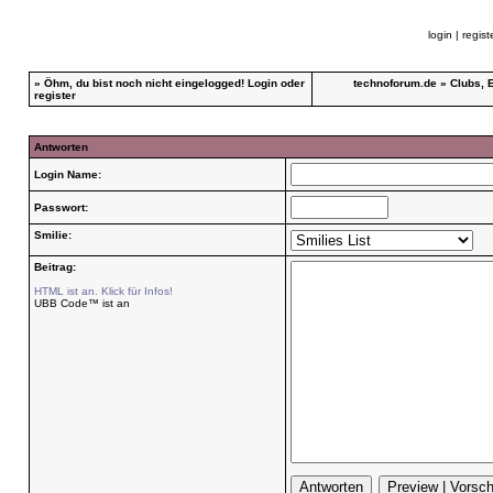
login
|
regist
»
Öhm, du bist noch nicht eingelogged!
Login
oder
technoforum.de
»
Clubs, 
register
Antworten
Login Name:
Passwort:
Smilie:
Beitrag:
HTML ist an. Klick für Infos!
UBB Code™ ist an