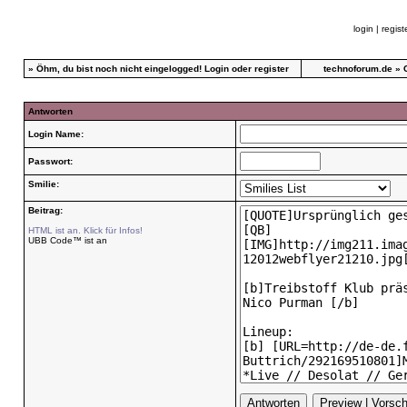
login
|
regist
»
Öhm, du bist noch nicht eingelogged!
Login
oder
register
technoforum.de
»
Antworten
Login Name:
Passwort:
Smilie:
Beitrag:
HTML ist an. Klick für Infos!
UBB Code™ ist an