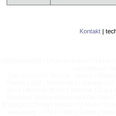
Kontakt
|
tec
1999/2ooo/y2k(+1/+2/+3+4+5+6+7+8+9
technoforum.de
Das Forum für Techno | House | Minima
Elektro | IDM | Elektronika | Garage | A
Bass | Minimal Music | Ambient | Dub | 
Business Techno | Dubstep | Big Room 
Bootlegs | Chicago House | AI Music Suno 
Arenastep | IDM | Glitch | Grime | Rea