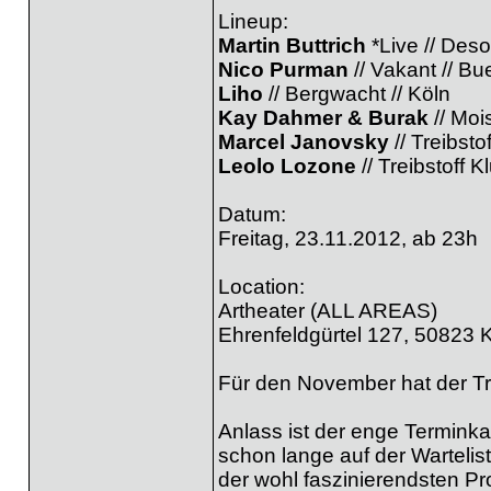
Lineup:
Martin Buttrich
*Live // Des
Nico Purman
// Vakant // B
Liho
// Bergwacht // Köln
Kay Dahmer & Burak
// Moi
Marcel Janovsky
// Treibsto
Leolo Lozone
// Treibstoff K
Datum:
Freitag, 23.11.2012, ab 23h
Location:
Artheater (ALL AREAS)
Ehrenfeldgürtel 127, 50823 
Für den November hat der Tr
Anlass ist der enge Terminka
schon lange auf der Wartelist
der wohl faszinierendsten Pro