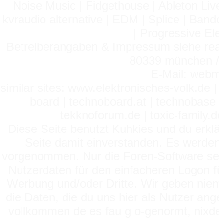
Noise Music | Fidgethouse | Ableton Liv
kvraudio alternative | EDM | Splice | Ba
| Progressive El
Betreiberangaben & Impressum siehe read
80339 münchen / 
E-Mail: webm
similar sites: www.elektronisches-volk.de
board | technoboard.at | technobase 
tekknoforum.de | toxic-family.de 
Diese Seite benutzt Kuhkies und du erklä
Seite damit einverstanden. Es werden
vorgenommen. Nur die Foren-Software setz
Nutzerdaten für den einfacheren Logon für
Werbung und/oder Dritte. Wir geben niema
die Daten, die du uns hier als Nutzer ang
vollkommen de es fau g o-genormt, nixde