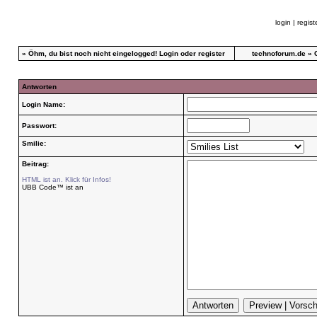
login
|
regist
»
Öhm, du bist noch nicht eingelogged!
Login
oder
register
technoforum.de
»
Antworten
Login Name:
Passwort:
Smilie:
Beitrag:
HTML ist an. Klick für Infos!
UBB Code™ ist an