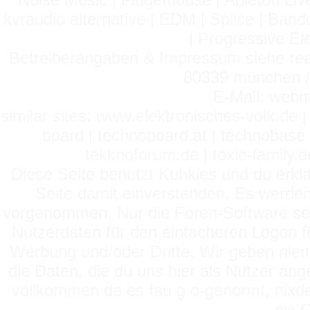
kvraudio alternative | EDM | Splice | Ba
| Progressive El
Betreiberangaben & Impressum siehe read
80339 münchen / 
E-Mail: webm
similar sites: www.elektronisches-volk.de
board | technoboard.at | technobase 
tekknoforum.de | toxic-family.de 
Diese Seite benutzt Kuhkies und du erklä
Seite damit einverstanden. Es werden
vorgenommen. Nur die Foren-Software setz
Nutzerdaten für den einfacheren Logon für
Werbung und/oder Dritte. Wir geben niema
die Daten, die du uns hier als Nutzer ang
vollkommen de es fau g o-genormt, nixde
nix 