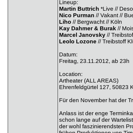
Lineup:
Martin Buttrich
*Live // Des
Nico Purman
// Vakant // B
Liho
// Bergwacht // Köln
Kay Dahmer & Burak
// Moi
Marcel Janovsky
// Treibsto
Leolo Lozone
// Treibstoff K
Datum:
Freitag, 23.11.2012, ab 23h
Location:
Artheater (ALL AREAS)
Ehrenfeldgürtel 127, 50823 
Für den November hat der Tr
Anlass ist der enge Terminka
schon lange auf der Wartelist
der wohl faszinierendsten Pro
frühen Produktionen von Timo