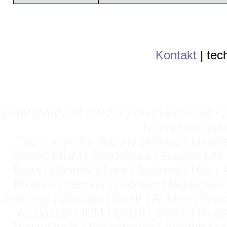
Kontakt
|
tec
1999/2ooo/y2k(+1/+2/+3+4+5+6+7+8+9
technoforum.de
Das Forum für Techno | House | Minima
Elektro | IDM | Elektronika | Garage | A
Bass | Minimal Music | Ambient | Dub | 
Business Techno | Dubstep | Big Room 
Bootlegs | Chicago House | AI Music Suno 
Arenastep | IDM | Glitch | Grime | Rea
Noise Music | Fidgethouse | Ableton Liv