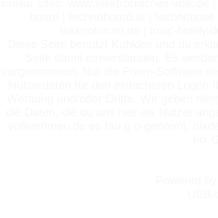
similar sites: www.elektronisches-volk.de
board | technoboard.at | technobase 
tekknoforum.de | toxic-family.de 
Diese Seite benutzt Kuhkies und du erklä
Seite damit einverstanden. Es werden
vorgenommen. Nur die Foren-Software setz
Nutzerdaten für den einfacheren Logon für
Werbung und/oder Dritte. Wir geben niema
die Daten, die du uns hier als Nutzer ang
vollkommen de es fau g o-genormt, nixde
nix 
Powered b
UBB.c