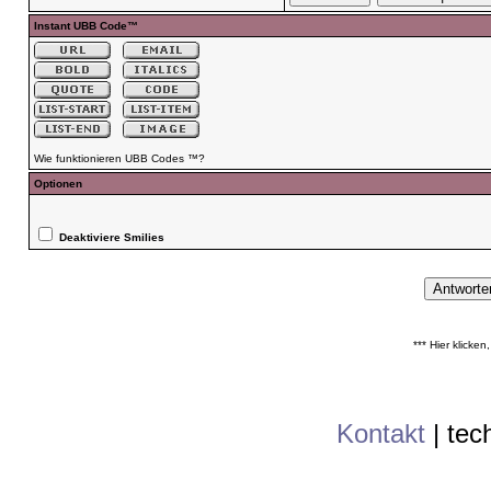
Instant UBB Code™
Wie funktionieren UBB Codes ™?
Optionen
Deaktiviere Smilies
*** Hier klicke
Kontakt
|
tec