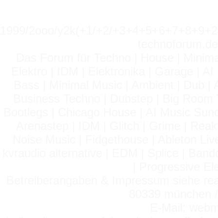
1999/2ooo/y2k(+1/+2/+3+4+5+6+7+8+9
technoforum.de
Das Forum für Techno | House | Minima
Elektro | IDM | Elektronika | Garage | A
Bass | Minimal Music | Ambient | Dub | 
Business Techno | Dubstep | Big Room 
Bootlegs | Chicago House | AI Music Suno 
Arenastep | IDM | Glitch | Grime | Rea
Noise Music | Fidgethouse | Ableton Liv
kvraudio alternative | EDM | Splice | Ba
| Progressive El
Betreiberangaben & Impressum siehe read
80339 münchen / 
E-Mail: webm