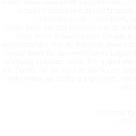
similar sites: www.elektronisches-volk.de
board | technoboard.at | technobase 
tekknoforum.de | toxic-family.de 
Diese Seite benutzt Kuhkies und du erklä
Seite damit einverstanden. Es werden
vorgenommen. Nur die Foren-Software setz
Nutzerdaten für den einfacheren Logon für
Werbung und/oder Dritte. Wir geben niema
die Daten, die du uns hier als Nutzer ang
vollkommen de es fau g o-genormt, nixde
nix 
Powered b
UBB.c