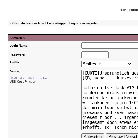
login
|
regist
»
Öhm, du bist noch nicht eingelogged!
Login
oder
register
Antworten
Login Name:
Passwort:
Smilie:
Beitrag:
HTML ist an. Klick für Infos!
UBB Code™ ist an