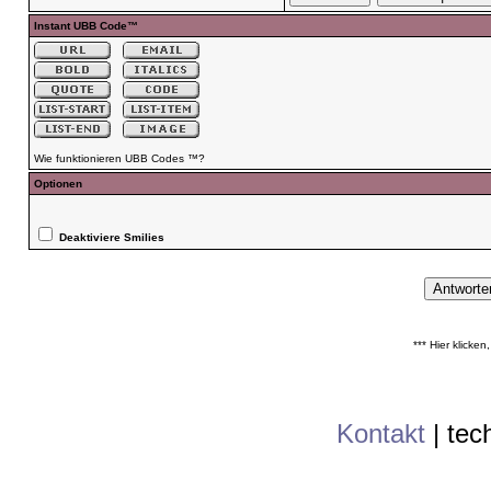
Instant UBB Code™
Wie funktionieren UBB Codes ™?
Optionen
Deaktiviere Smilies
*** Hier klicke
Kontakt
|
tec