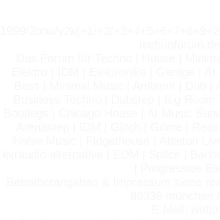
1999/2ooo/y2k(+1/+2/+3+4+5+6+7+8+9
technoforum.de
Das Forum für Techno | House | Minima
Elektro | IDM | Elektronika | Garage | A
Bass | Minimal Music | Ambient | Dub | 
Business Techno | Dubstep | Big Room 
Bootlegs | Chicago House | AI Music Suno 
Arenastep | IDM | Glitch | Grime | Rea
Noise Music | Fidgethouse | Ableton Liv
kvraudio alternative | EDM | Splice | Ba
| Progressive El
Betreiberangaben & Impressum siehe read
80339 münchen / 
E-Mail: webm