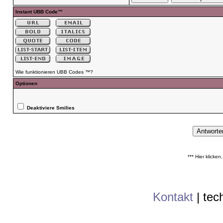
Instant UBB Code™
Wie funktionieren UBB Codes ™?
Optionen
Deaktiviere Smilies
*** Hier klicke
Kontakt
|
tec