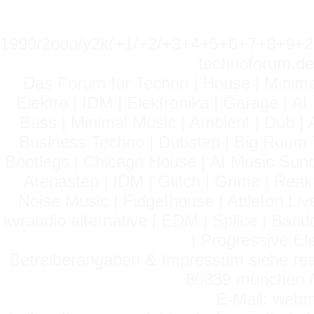
1999/2ooo/y2k(+1/+2/+3+4+5+6+7+8+9
technoforum.de
Das Forum für Techno | House | Minima
Elektro | IDM | Elektronika | Garage | A
Bass | Minimal Music | Ambient | Dub | 
Business Techno | Dubstep | Big Room 
Bootlegs | Chicago House | AI Music Suno 
Arenastep | IDM | Glitch | Grime | Rea
Noise Music | Fidgethouse | Ableton Liv
kvraudio alternative | EDM | Splice | Ba
| Progressive El
Betreiberangaben & Impressum siehe read
80339 münchen / 
E-Mail: webm