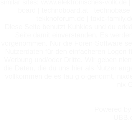
similar sites: www.elektronisches-volk.de
board | technoboard.at | technobase 
tekknoforum.de | toxic-family.de 
Diese Seite benutzt Kuhkies und du erklä
Seite damit einverstanden. Es werden
vorgenommen. Nur die Foren-Software setz
Nutzerdaten für den einfacheren Logon für
Werbung und/oder Dritte. Wir geben niema
die Daten, die du uns hier als Nutzer ang
vollkommen de es fau g o-genormt, nixde
nix 
Powered b
UBB.c