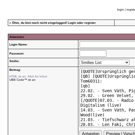
login
|
regist
»
Öhm, du bist noch nicht eingelogged!
Login
oder
register
Antworten
Login Name:
Passwort:
Smilie:
Beitrag:
HTML ist an. Klick für Infos!
UBB Code™ ist an