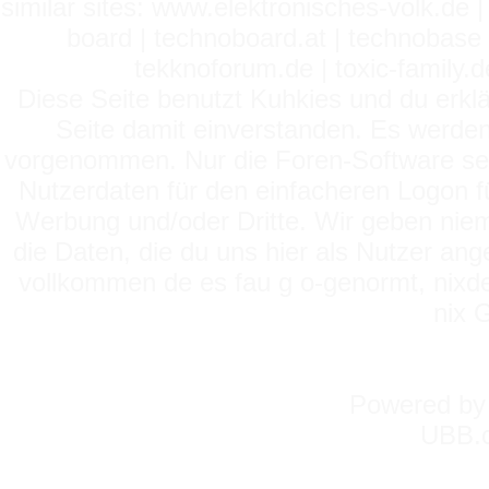
similar sites: www.elektronisches-volk.de
board | technoboard.at | technobase 
tekknoforum.de | toxic-family.de 
Diese Seite benutzt Kuhkies und du erklä
Seite damit einverstanden. Es werden
vorgenommen. Nur die Foren-Software setz
Nutzerdaten für den einfacheren Logon für
Werbung und/oder Dritte. Wir geben niema
die Daten, die du uns hier als Nutzer ang
vollkommen de es fau g o-genormt, nixde
nix 
Powered b
UBB.c