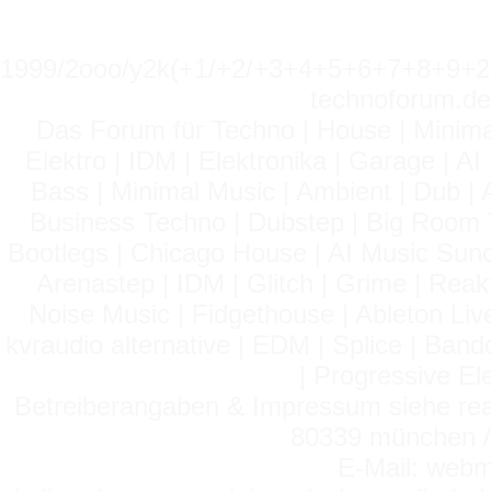
1999/2ooo/y2k(+1/+2/+3+4+5+6+7+8+9
technoforum.de
Das Forum für Techno | House | Minima
Elektro | IDM | Elektronika | Garage | A
Bass | Minimal Music | Ambient | Dub | 
Business Techno | Dubstep | Big Room 
Bootlegs | Chicago House | AI Music Suno 
Arenastep | IDM | Glitch | Grime | Rea
Noise Music | Fidgethouse | Ableton Liv
kvraudio alternative | EDM | Splice | Ba
| Progressive El
Betreiberangaben & Impressum siehe read
80339 münchen / 
E-Mail: webm