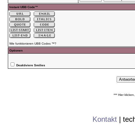
Instant UBB Code™
Wie funktionieren UBB Codes ™?
Optionen
Deaktiviere Smilies
*** Hier klicke
Kontakt
|
tec