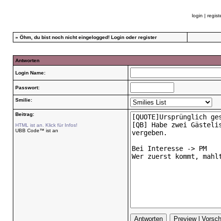
login
|
regist
»
Öhm, du bist noch nicht eingelogged!
Login
oder
register
Antworten
Login Name:
Passwort:
Smilie:
Beitrag:
HTML ist an. Klick für Infos!
UBB Code™ ist an