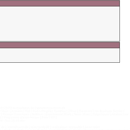
026) technoforum.de | www.techno-forum.de
l Music | Ambient | Dub | Audio-Plugins | Samples | 2Step | Breakcore | no Business Techno |
e | Reaktor Ensembles | NuWave | Experimental Music | Noise Music | Fidgethouse | Ableton Live
 | Progressive Electro House | Free VSTi |
9 - 5oo 29 68-drei
 tekknoforum.de | toxic-family.de | restrealitaet restrealität | boiler room