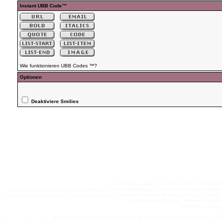
Instant UBB Code™
Wie funktionieren UBB Codes ™?
Optionen
Deaktiviere Smilies
(c) 1999/2ooo/y2k(+1/+2/+3+4+5+6+7+8+9+2
Das Forum für Techno | House | Minimal | Trance | Downbeats | Drum & Bass | Grime | Elektro
Dubstep | Big Room Techno | Grime | Complextro | Mashups | mnml | Bootlegs | Chicago House | 
12 | Melbourne Bounce | Minimal Trap | Si
Betreiberangaben 
similar sites: www.elektronisches-volk.de | Ex-Omenforum | techno.de | USB 