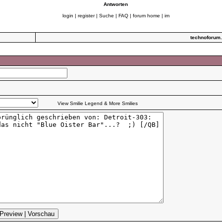
Antworten
login
|
register
|
Suche
|
FAQ
|
forum home
|
im
technoforum
View Smilie Legend & More Smilies