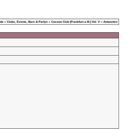
.de
»
Clubs, Events, Bars & Partys
»
Cocoon Club [Frankfurt a.M.] Vol. V
» Antworten