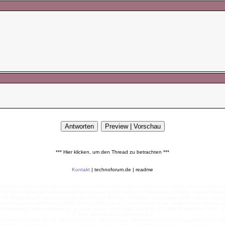
*** Hier klicken, um den Thread zu betrachten ***
Kontakt
|
technoforum.de
|
readme
010+2011+2012+2013+2014+2015+2016+2017+2018+2019+2020+2021+2022+2023+2024+2025+2
 | IDM | Elektronika | Garage | AI Music Suno Udio | Schranz | Hardtrance | Future Bass | Minima
AI Music Suno Prompt | Acid House | Detroit Techno | Chillstep | Arenastep | IDM | Glitch | Grim
nee | kvraudio alternative | EDM | Splice | Bandcamp | Soundcloud | Free Techno Music Download
& Impressum siehe readme.txt, geschenke an: chris mayr, anglerstr. 16, 80339 münchen / fon: o8
E-Mail: webmaster ät diesedomain
| united schranz board | technoboard.at | technobase | technobase.fm | technoguide | unitedsb.de |