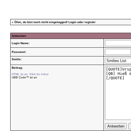
»
Öhm, du bist noch nicht eingelogged!
Login
oder
register
Antworten
Login Name:
Passwort:
Smilie:
Beitrag:
HTML ist an. Klick für Infos!
UBB Code™ ist an