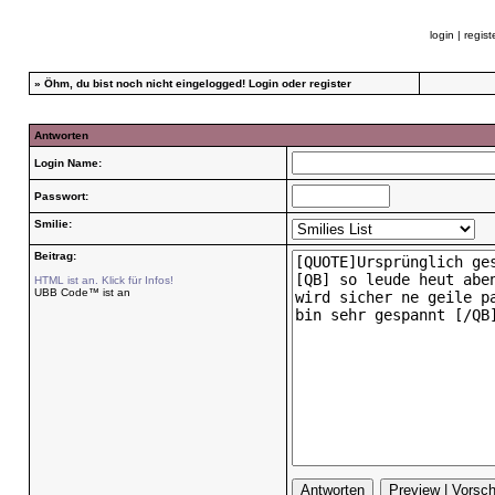
login
|
regist
»
Öhm, du bist noch nicht eingelogged!
Login
oder
register
Antworten
Login Name:
Passwort:
Smilie:
Beitrag:
HTML ist an. Klick für Infos!
UBB Code™ ist an