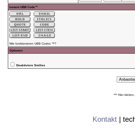
Instant UBB Code™
Wie funktionieren UBB Codes ™?
Optionen
Deaktiviere Smilies
*** Hier klicke
Kontakt
|
tec