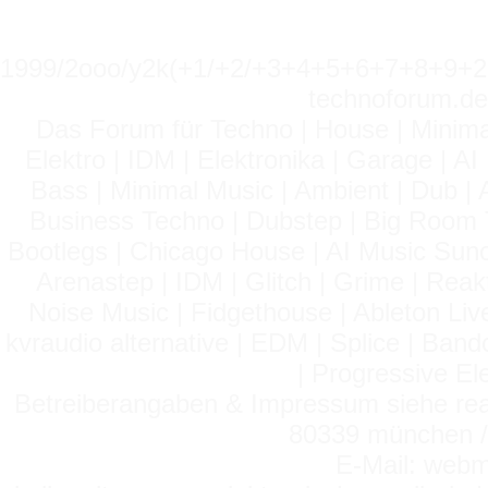
1999/2ooo/y2k(+1/+2/+3+4+5+6+7+8+9
technoforum.de
Das Forum für Techno | House | Minima
Elektro | IDM | Elektronika | Garage | A
Bass | Minimal Music | Ambient | Dub | 
Business Techno | Dubstep | Big Room 
Bootlegs | Chicago House | AI Music Suno 
Arenastep | IDM | Glitch | Grime | Rea
Noise Music | Fidgethouse | Ableton Liv
kvraudio alternative | EDM | Splice | Ba
| Progressive El
Betreiberangaben & Impressum siehe read
80339 münchen / 
E-Mail: webm