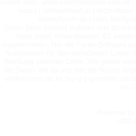
similar sites: www.elektronisches-volk.de
board | technoboard.at | technobase 
tekknoforum.de | toxic-family.de 
Diese Seite benutzt Kuhkies und du erklä
Seite damit einverstanden. Es werden
vorgenommen. Nur die Foren-Software setz
Nutzerdaten für den einfacheren Logon für
Werbung und/oder Dritte. Wir geben niema
die Daten, die du uns hier als Nutzer ang
vollkommen de es fau g o-genormt, nixde
nix 
Powered b
UBB.c