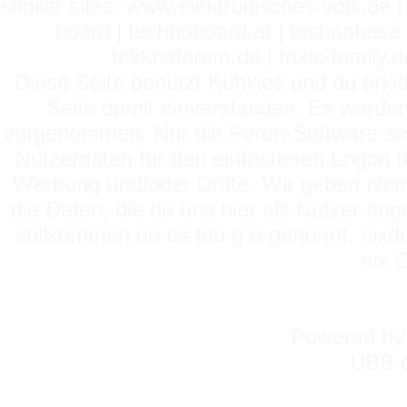
similar sites: www.elektronisches-volk.de
board | technoboard.at | technobase 
tekknoforum.de | toxic-family.de 
Diese Seite benutzt Kuhkies und du erklä
Seite damit einverstanden. Es werden
vorgenommen. Nur die Foren-Software setz
Nutzerdaten für den einfacheren Logon für
Werbung und/oder Dritte. Wir geben niema
die Daten, die du uns hier als Nutzer ang
vollkommen de es fau g o-genormt, nixde
nix 
Powered b
UBB.c