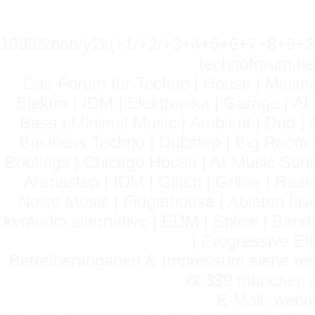
1999/2ooo/y2k(+1/+2/+3+4+5+6+7+8+9
technoforum.de
Das Forum für Techno | House | Minima
Elektro | IDM | Elektronika | Garage | A
Bass | Minimal Music | Ambient | Dub | 
Business Techno | Dubstep | Big Room 
Bootlegs | Chicago House | AI Music Suno 
Arenastep | IDM | Glitch | Grime | Rea
Noise Music | Fidgethouse | Ableton Liv
kvraudio alternative | EDM | Splice | Ba
| Progressive El
Betreiberangaben & Impressum siehe read
80339 münchen / 
E-Mail: webm