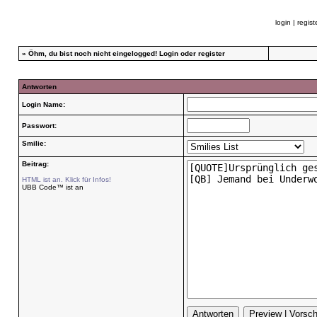
login
|
regist
»
Öhm, du bist noch nicht eingelogged!
Login
oder
register
Antworten
Login Name:
Passwort:
Smilie:
Beitrag:
HTML ist an. Klick für Infos!
UBB Code™ ist an