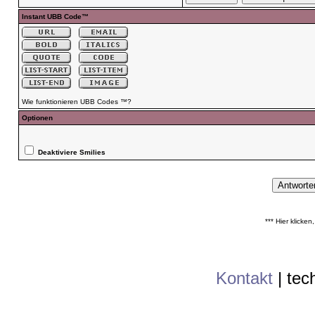
Instant UBB Code™
Wie funktionieren UBB Codes ™?
Optionen
Deaktiviere Smilies
*** Hier klicke
Kontakt
|
tec