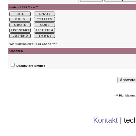
Instant UBB Code™
Wie funktionieren UBB Codes ™?
Optionen
Deaktiviere Smilies
*** Hier klicke
Kontakt
|
tec