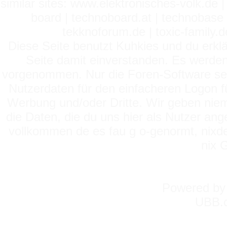
similar sites: www.elektronisches-volk.de
board | technoboard.at | technobase 
tekknoforum.de | toxic-family.de 
Diese Seite benutzt Kuhkies und du erklä
Seite damit einverstanden. Es werden
vorgenommen. Nur die Foren-Software setz
Nutzerdaten für den einfacheren Logon für
Werbung und/oder Dritte. Wir geben niema
die Daten, die du uns hier als Nutzer ang
vollkommen de es fau g o-genormt, nixde
nix 
Powered b
UBB.c