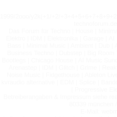
1999/2ooo/y2k(+1/+2/+3+4+5+6+7+8+9
technoforum.de
Das Forum für Techno | House | Minima
Elektro | IDM | Elektronika | Garage | A
Bass | Minimal Music | Ambient | Dub | 
Business Techno | Dubstep | Big Room 
Bootlegs | Chicago House | AI Music Suno 
Arenastep | IDM | Glitch | Grime | Rea
Noise Music | Fidgethouse | Ableton Liv
kvraudio alternative | EDM | Splice | Ba
| Progressive El
Betreiberangaben & Impressum siehe read
80339 münchen / 
E-Mail: webm