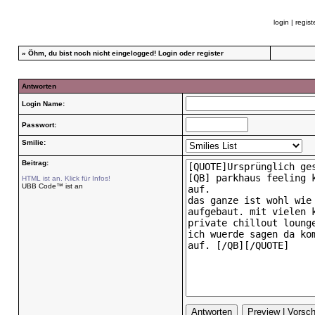
login
|
regist
»
Öhm, du bist noch nicht eingelogged!
Login
oder
register
Antworten
Login Name:
Passwort:
Smilie:
Beitrag:
HTML ist an. Klick für Infos!
UBB Code™ ist an