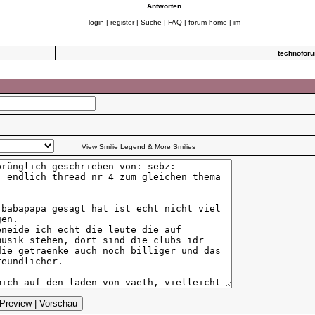
Antworten
login
|
register
|
Suche
|
FAQ
|
forum home
|
im
technofor
View Smilie Legend & More Smilies