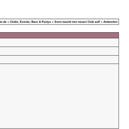
um.de
»
Clubs, Events, Bars & Partys
»
Sven macht nen neuen Club auf!
» Antworten