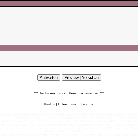
*** Hier klicken, um den Thread zu betrachten ***
Kontakt
|
technoforum.de
|
readme
010+2011+2012+2013+2014+2015+2016+2017+2018+2019+2020+2021+2022+2023+2024+2025+2
 | IDM | Elektronika | Garage | AI Music Suno Udio | Schranz | Hardtrance | Future Bass | Minima
AI Music Suno Prompt | Acid House | Detroit Techno | Chillstep | Arenastep | IDM | Glitch | Grim
nee | kvraudio alternative | EDM | Splice | Bandcamp | Soundcloud | Free Techno Music Download
& Impressum siehe readme.txt, geschenke an: chris mayr, anglerstr. 16, 80339 münchen / fon: o8
E-Mail: webmaster ät diesedomain
| united schranz board | technoboard.at | technobase | technobase.fm | technoguide | unitedsb.de |