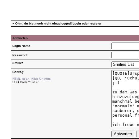
»
Öhm, du bist noch nicht eingelogged!
Login
oder
register
Antworten
Login Name:
Passwort:
Smilie:
Beitrag:
HTML ist an. Klick für Infos!
UBB Code™ ist an