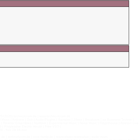
026) technoforum.de | www.techno-forum.de
l Music | Ambient | Dub | Audio-Plugins | Samples | 2Step | Breakcore | no Business Techno |
e | Reaktor Ensembles | NuWave | Experimental Music | Noise Music | Fidgethouse | Ableton Live
 | Progressive Electro House | Free VSTi |
9 - 5oo 29 68-drei
 tekknoforum.de | toxic-family.de | restrealitaet restrealität | boiler room