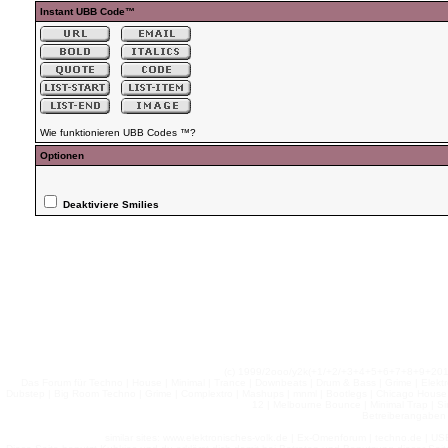
Instant UBB Code™
Wie funktionieren UBB Codes ™?
Optionen
Deaktiviere Smilies
(c) 1999/2ooo/y2k(+1/+2/+3+4+5+6+7+8+9+2
Das Forum für Techno | House | Minimal | Trance | Downbeats | Drum & Bass | Grime | Elektro
Dubstep | Big Room Techno | Grime | Complextro | Mashups | mnml | Bootlegs | Chicago House | 
12 | Melbourne Bounce | Minimal Trap | Si
Betreiberangaben 
similar sites: www.elektronisches-volk.de | Ex-Omenforum | techno.de | USB 