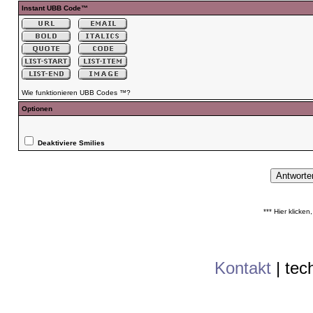
Instant UBB Code™
Wie funktionieren UBB Codes ™?
Optionen
Deaktiviere Smilies
*** Hier klicke
Kontakt
|
tec