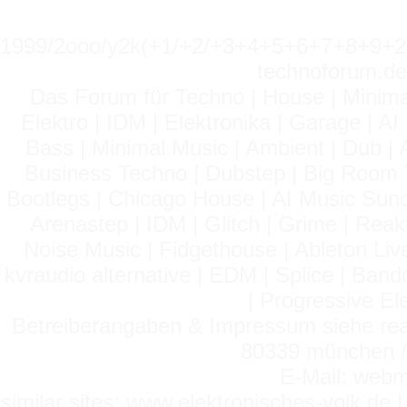
1999/2ooo/y2k(+1/+2/+3+4+5+6+7+8+9
technoforum.de
Das Forum für Techno | House | Minima
Elektro | IDM | Elektronika | Garage | A
Bass | Minimal Music | Ambient | Dub | 
Business Techno | Dubstep | Big Room 
Bootlegs | Chicago House | AI Music Suno 
Arenastep | IDM | Glitch | Grime | Rea
Noise Music | Fidgethouse | Ableton Liv
kvraudio alternative | EDM | Splice | Ba
| Progressive El
Betreiberangaben & Impressum siehe read
80339 münchen / 
E-Mail: webm
similar sites: www.elektronisches-volk.de