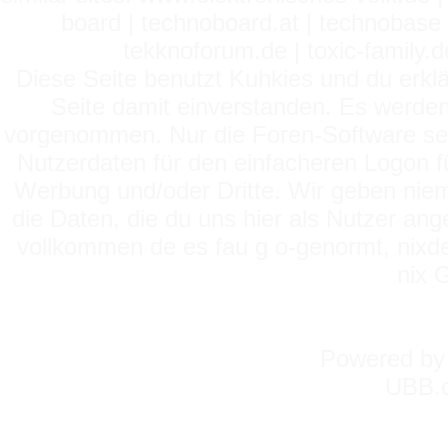
board | technoboard.at | technobase 
tekknoforum.de | toxic-family.de 
Diese Seite benutzt Kuhkies und du erklä
Seite damit einverstanden. Es werden
vorgenommen. Nur die Foren-Software setz
Nutzerdaten für den einfacheren Logon für
Werbung und/oder Dritte. Wir geben niema
die Daten, die du uns hier als Nutzer ang
vollkommen de es fau g o-genormt, nixde
nix 
Powered b
UBB.c