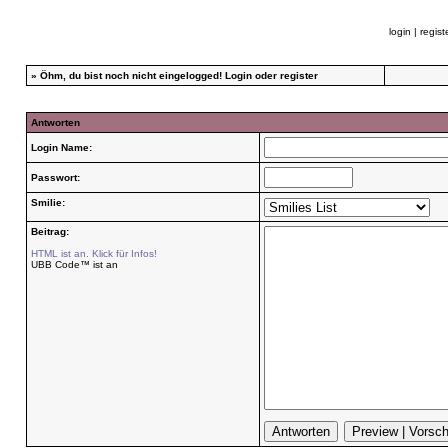
login
|
regist
»
Öhm, du bist noch nicht eingelogged!
Login
oder
register
Antworten
Login Name:
Passwort:
Smilie:
Beitrag:
HTML ist an. Klick für Infos!
UBB Code™ ist an