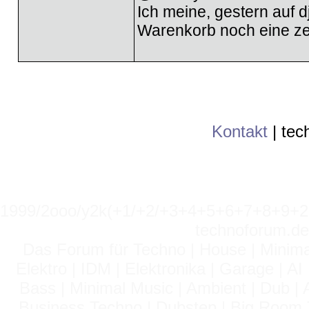
Ich meine, gestern auf 
Warenkorb noch eine zei
Kontakt
|
tec
1999/2ooo/y2k(+1/+2/+3+4+5+6+7+8+9
technoforum.de
Das Forum für Techno | House | Minima
Elektro | IDM | Elektronika | Garage | A
Bass | Minimal Music | Ambient | Dub | 
Business Techno | Dubstep | Big Room 