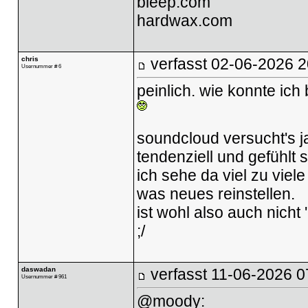
bleep.com
hardwax.com
chris
verfasst
02-06-2026 2
Usernummer # 6
peinlich. wie konnte ic
soundcloud versucht's j
tendenziell und gefühlt 
ich sehe da viel zu viele 
was neues reinstellen.
ist wohl also auch nicht 
;/
daswadan
verfasst
11-06-2026 0
Usernummer # 961
@moody: