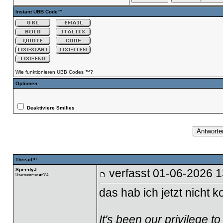
Instant UBB Code™
Wie funktionieren UBB Codes ™?
Optionen
Deaktiviere Smilies
Thread!!!
SpeedyJ
verfasst
01-06-2026 1
Usernummer # 984
das hab ich jetzt nicht 
It's been our privilege 