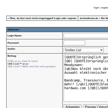
login
|
regist
»
Öhm, du bist noch nicht eingelogged!
Login
oder
register
technoforum.de
»
Die N
Antworten
Login Name:
Passwort:
Smilie:
Beitrag:
HTML ist an. Klick für Infos!
UBB Code™ ist an
UBB Code™ Bilder sind hier nicht gestattet.