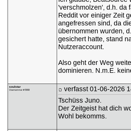
'verschmolzen', d.h. da f
Reddit vor einiger Zeit 
angefressen sind, da di
übernommen wurden, d.h.
gesichert hatte, stand 
Nutzeraccount.
Also geht der Weg weite
dominieren. N.m.E. keine 
soulstar
verfasst
01-06-2026 1
Usernummer # 5668
Tschüss Juno.
Der Zeitgeist hat dich w
Wohl bekomms.