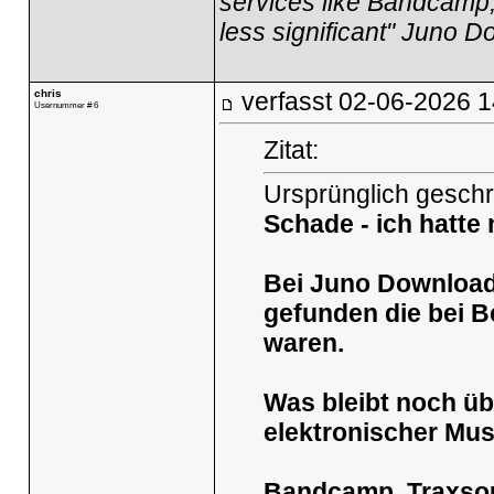
services like Bandcamp,
less significant" Juno 
chris
verfasst
02-06-2026 1
Usernummer # 6
Zitat:
Ursprünglich gesch
Schade - ich hatte
Bei Juno Download
gefunden die bei B
waren.
Was bleibt noch üb
elektronischer Mus
Bandcamp, Traxsour