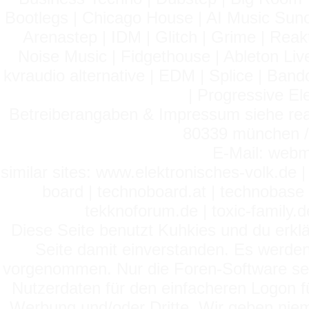
Bootlegs | Chicago House | AI Music Suno 
Arenastep | IDM | Glitch | Grime | Rea
Noise Music | Fidgethouse | Ableton Liv
kvraudio alternative | EDM | Splice | Ba
| Progressive El
Betreiberangaben & Impressum siehe read
80339 münchen / 
E-Mail: webm
similar sites: www.elektronisches-volk.de
board | technoboard.at | technobase 
tekknoforum.de | toxic-family.de 
Diese Seite benutzt Kuhkies und du erklä
Seite damit einverstanden. Es werden
vorgenommen. Nur die Foren-Software setz
Nutzerdaten für den einfacheren Logon für
Werbung und/oder Dritte. Wir geben niema