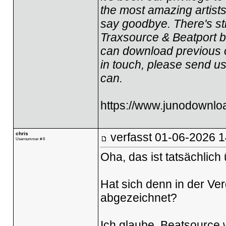
the most amazing artists
say goodbye. There's sti
Traxsource & Beatport bu
can download previous o
in touch, please send u
can.
https://www.junodownlo
chris
verfasst
01-06-2026 1
Usernummer # 6
Oha, das ist tatsächlich
Hat sich denn in der Ve
abgezeichnet?
Ich glaube, Beatsource 