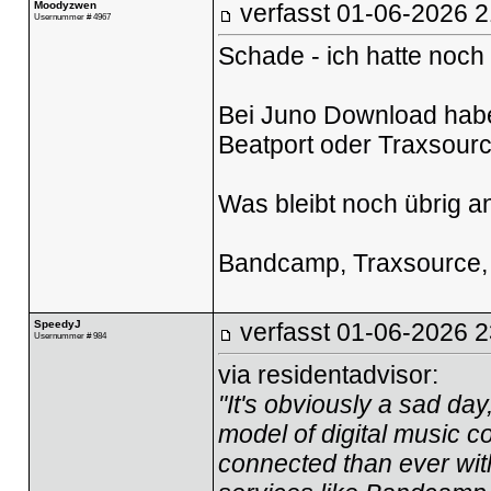
Moodyzwen
verfasst
01-06-2026 2
Usernummer # 4967
Schade - ich hatte noch
Bei Juno Download habe
Beatport oder Traxsource
Was bleibt noch übrig a
Bandcamp, Traxsource, 
SpeedyJ
verfasst
01-06-2026 2
Usernummer # 984
via residentadvisor:
"It's obviously a sad d
model of digital music c
connected than ever with 