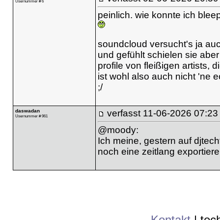
Usernummer # 6
peinlich. wie konnte ich ble
soundcloud versucht's ja auc
und gefühlt schielen sie aber
profile von fleißigen artists,
ist wohl also auch nicht 'ne e
;/
daswadan
verfasst
11-06-2026 07:23
Usernummer # 961
@moody:
Ich meine, gestern auf djte
noch eine zeitlang exportier
Kontakt
|
tec