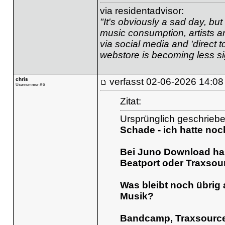
via residentadvisor:
"It's obviously a sad day, b
music consumption, artists a
via social media and 'direct 
webstore is becoming less s
chris
verfasst
02-06-2026 14:08
Usernummer # 6
Zitat:
Ursprünglich geschrieb
Schade - ich hatte noc
Bei Juno Download hab
Beatport oder Traxsour
Was bleibt noch übrig
Musik?
Bandcamp, Traxsource,