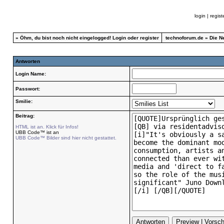
login
|
regist
»
Öhm, du bist noch nicht eingelogged!
Login
oder
register
technoforum.de
»
Die N
Antworten
Login Name:
Passwort:
Smilie:
Beitrag:
HTML ist an. Klick für Infos!
UBB Code™ ist an
UBB Code™ Bilder sind hier nicht gestattet.