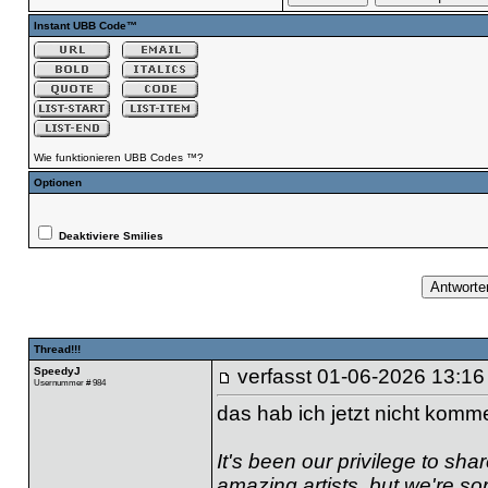
Instant UBB Code™
Wie funktionieren UBB Codes ™?
Optionen
Deaktiviere Smilies
Thread!!!
SpeedyJ
verfasst
01-06-2026 13:16
Usernummer # 984
das hab ich jetzt nicht komm
It's been our privilege to sh
amazing artists, but we're so