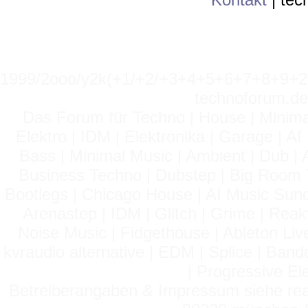
1999/2ooo/y2k(+1/+2/+3+4+5+6+7+8+9
technoforum.de
Das Forum für Techno | House | Minima
Elektro | IDM | Elektronika | Garage | A
Bass | Minimal Music | Ambient | Dub | 
Business Techno | Dubstep | Big Room 
Bootlegs | Chicago House | AI Music Suno 
Arenastep | IDM | Glitch | Grime | Rea
Noise Music | Fidgethouse | Ableton Liv
kvraudio alternative | EDM | Splice | Ba
| Progressive El
Betreiberangaben & Impressum siehe read