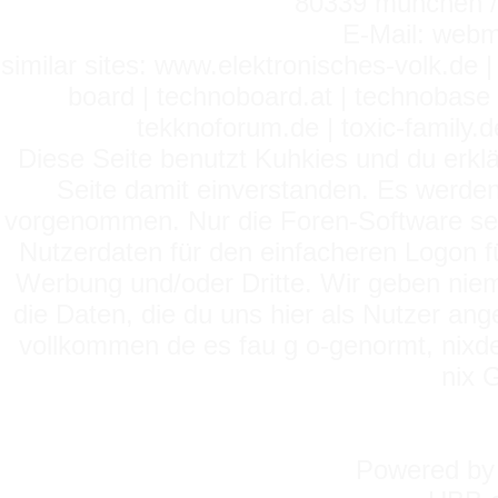
80339 münchen / 
E-Mail: webm
similar sites: www.elektronisches-volk.de
board | technoboard.at | technobase 
tekknoforum.de | toxic-family.de 
Diese Seite benutzt Kuhkies und du erklä
Seite damit einverstanden. Es werden
vorgenommen. Nur die Foren-Software setz
Nutzerdaten für den einfacheren Logon für
Werbung und/oder Dritte. Wir geben niema
die Daten, die du uns hier als Nutzer ang
vollkommen de es fau g o-genormt, nixde
nix 
Powered b