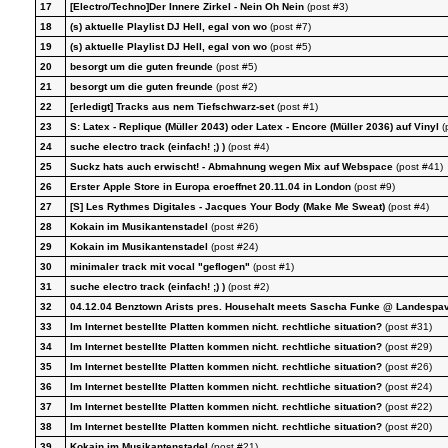
17
[Electro/Techno]Der Innere Zirkel - Nein Oh Nein
(post #3)
18
(s) aktuelle Playlist DJ Hell, egal von wo
(post #7)
19
(s) aktuelle Playlist DJ Hell, egal von wo
(post #5)
20
besorgt um die guten freunde
(post #5)
21
besorgt um die guten freunde
(post #2)
22
[erledigt] Tracks aus nem Tiefschwarz-set
(post #1)
23
S: Latex - Replique (Müller 2043) oder Latex - Encore (Müller 2036) auf Vinyl
(
24
suche electro track (einfach! ;) )
(post #4)
25
Suckz hats auch erwischt! - Abmahnung wegen Mix auf Webspace
(post #41)
26
Erster Apple Store in Europa eroeffnet 20.11.04 in London
(post #9)
27
[S] Les Rythmes Digitales - Jacques Your Body (Make Me Sweat)
(post #4)
28
Kokain im Musikantenstadel
(post #26)
29
Kokain im Musikantenstadel
(post #24)
30
minimaler track mit vocal "geflogen"
(post #1)
31
suche electro track (einfach! ;) )
(post #2)
32
04.12.04 Benztown Arists pres. Househalt meets Sascha Funke @ Landespavi
33
Im Internet bestellte Platten kommen nicht. rechtliche situation?
(post #31)
34
Im Internet bestellte Platten kommen nicht. rechtliche situation?
(post #29)
35
Im Internet bestellte Platten kommen nicht. rechtliche situation?
(post #26)
36
Im Internet bestellte Platten kommen nicht. rechtliche situation?
(post #24)
37
Im Internet bestellte Platten kommen nicht. rechtliche situation?
(post #22)
38
Im Internet bestellte Platten kommen nicht. rechtliche situation?
(post #20)
39
Kokain im Musikantenstadel
(post #21)