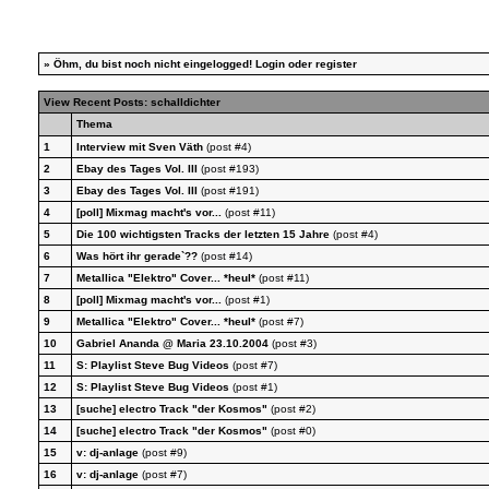
»
Öhm, du bist noch nicht eingelogged!
Login
oder
register
View Recent Posts: schalldichter
Thema
1
Interview mit Sven Väth
(post #4)
2
Ebay des Tages Vol. III
(post #193)
3
Ebay des Tages Vol. III
(post #191)
4
[poll] Mixmag macht's vor...
(post #11)
5
Die 100 wichtigsten Tracks der letzten 15 Jahre
(post #4)
6
Was hört ihr gerade`??
(post #14)
7
Metallica "Elektro" Cover... *heul*
(post #11)
8
[poll] Mixmag macht's vor...
(post #1)
9
Metallica "Elektro" Cover... *heul*
(post #7)
10
Gabriel Ananda @ Maria 23.10.2004
(post #3)
11
S: Playlist Steve Bug Videos
(post #7)
12
S: Playlist Steve Bug Videos
(post #1)
13
[suche] electro Track "der Kosmos"
(post #2)
14
[suche] electro Track "der Kosmos"
(post #0)
15
v: dj-anlage
(post #9)
16
v: dj-anlage
(post #7)