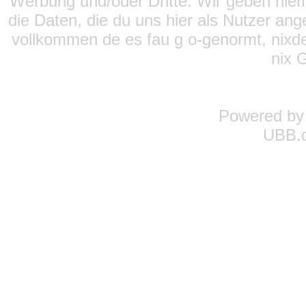
Werbung und/oder Dritte. Wir geben niema
die Daten, die du uns hier als Nutzer ang
vollkommen de es fau g o-genormt, nixde
nix 
Powered b
UBB.c