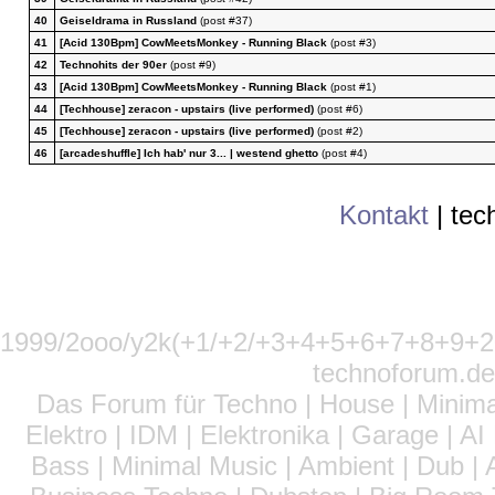
40
Geiseldrama in Russland
(post #37)
41
[Acid 130Bpm] CowMeetsMonkey - Running Black
(post #3)
42
Technohits der 90er
(post #9)
43
[Acid 130Bpm] CowMeetsMonkey - Running Black
(post #1)
44
[Techhouse] zeracon - upstairs (live performed)
(post #6)
45
[Techhouse] zeracon - upstairs (live performed)
(post #2)
46
[arcadeshuffle] Ich hab' nur 3... | westend ghetto
(post #4)
Kontakt
|
tec
1999/2ooo/y2k(+1/+2/+3+4+5+6+7+8+9
technoforum.de
Das Forum für Techno | House | Minima
Elektro | IDM | Elektronika | Garage | A
Bass | Minimal Music | Ambient | Dub | 