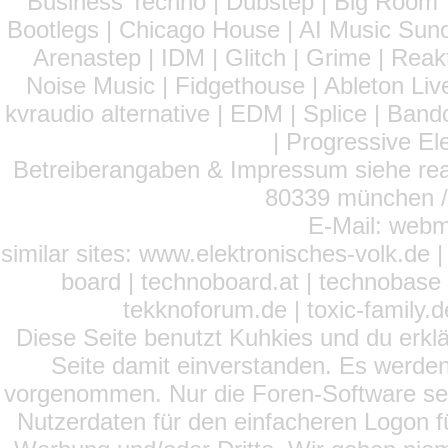
Business Techno | Dubstep | Big Room 
Bootlegs | Chicago House | AI Music Suno 
Arenastep | IDM | Glitch | Grime | Rea
Noise Music | Fidgethouse | Ableton Liv
kvraudio alternative | EDM | Splice | Ba
| Progressive El
Betreiberangaben & Impressum siehe read
80339 münchen / 
E-Mail: webm
similar sites: www.elektronisches-volk.de
board | technoboard.at | technobase 
tekknoforum.de | toxic-family.de 
Diese Seite benutzt Kuhkies und du erklä
Seite damit einverstanden. Es werden
vorgenommen. Nur die Foren-Software setz
Nutzerdaten für den einfacheren Logon für