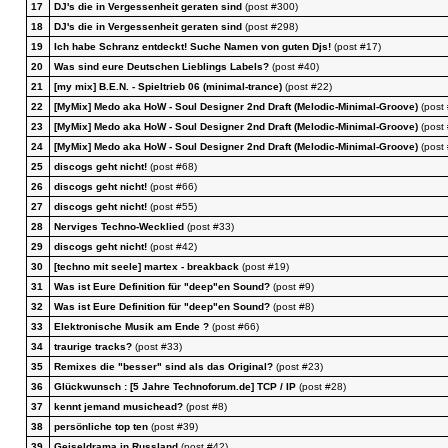
17
DJ's die in Vergessenheit geraten sind
(post #300)
18
DJ's die in Vergessenheit geraten sind
(post #298)
19
Ich habe Schranz entdeckt! Suche Namen von guten Djs!
(post #17)
20
Was sind eure Deutschen Lieblings Labels?
(post #40)
21
[my mix] B.E.N. - Spieltrieb 06 (minimal-trance)
(post #22)
22
[MyMix] Medo aka HoW - Soul Designer 2nd Draft (Melodic-Minimal-Groove)
(post 
23
[MyMix] Medo aka HoW - Soul Designer 2nd Draft (Melodic-Minimal-Groove)
(post 
24
[MyMix] Medo aka HoW - Soul Designer 2nd Draft (Melodic-Minimal-Groove)
(post 
25
discogs geht nicht!
(post #68)
26
discogs geht nicht!
(post #66)
27
discogs geht nicht!
(post #55)
28
Nerviges Techno-Wecklied
(post #33)
29
discogs geht nicht!
(post #42)
30
[techno mit seele] martex - breakback
(post #19)
31
Was ist Eure Definition für "deep"en Sound?
(post #9)
32
Was ist Eure Definition für "deep"en Sound?
(post #8)
33
Elektronische Musik am Ende ?
(post #66)
34
traurige tracks?
(post #33)
35
Remixes die "besser" sind als das Original?
(post #23)
36
Glückwunsch : [5 Jahre Technoforum.de] TCP / IP
(post #28)
37
kennt jemand musichead?
(post #8)
38
persönliche top ten
(post #39)
39
Geiseldrama in Russland
(post #42)