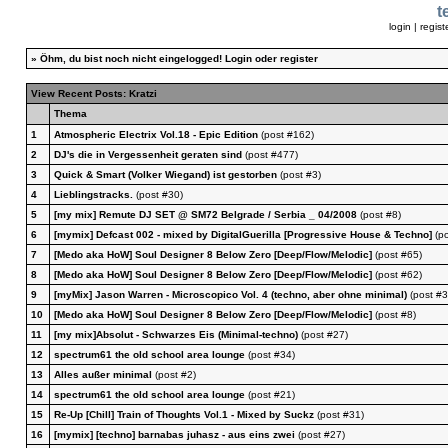
t
login
|
regist
»
Öhm, du bist noch nicht eingelogged!
Login
oder
register
View Recent Posts: Kratzi
Thema
1
Atmospheric Electrix Vol.18 - Epic Edition
(post #162)
2
DJ's die in Vergessenheit geraten sind
(post #477)
3
Quick & Smart (Volker Wiegand) ist gestorben
(post #3)
4
Lieblingstracks.
(post #30)
5
[my mix] Remute DJ SET @ SM72 Belgrade / Serbia _ 04/2008
(post #8)
6
[mymix] Defcast 002 - mixed by DigitalGuerilla [Progressive House & Techno]
(po
7
[Medo aka HoW] Soul Designer 8 Below Zero [Deep/Flow/Melodic]
(post #65)
8
[Medo aka HoW] Soul Designer 8 Below Zero [Deep/Flow/Melodic]
(post #62)
9
[myMix] Jason Warren - Microscopico Vol. 4 (techno, aber ohne minimal)
(post #3
10
[Medo aka HoW] Soul Designer 8 Below Zero [Deep/Flow/Melodic]
(post #8)
11
[my mix]Absolut - Schwarzes Eis (Minimal-techno)
(post #27)
12
spectrum61 the old school area lounge
(post #34)
13
Alles außer minimal
(post #2)
14
spectrum61 the old school area lounge
(post #21)
15
Re-Up [Chill] Train of Thoughts Vol.1 - Mixed by Suckz
(post #31)
16
[mymix] [techno] barnabas juhasz - aus eins zwei
(post #27)