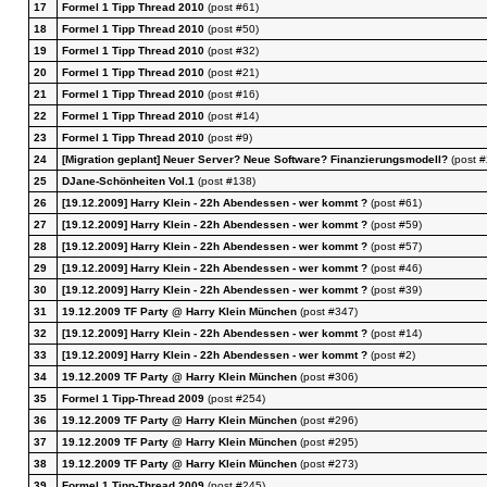
17
Formel 1 Tipp Thread 2010
(post #61)
18
Formel 1 Tipp Thread 2010
(post #50)
19
Formel 1 Tipp Thread 2010
(post #32)
20
Formel 1 Tipp Thread 2010
(post #21)
21
Formel 1 Tipp Thread 2010
(post #16)
22
Formel 1 Tipp Thread 2010
(post #14)
23
Formel 1 Tipp Thread 2010
(post #9)
24
[Migration geplant] Neuer Server? Neue Software? Finanzierungsmodell?
(post #
25
DJane-Schönheiten Vol.1
(post #138)
26
[19.12.2009] Harry Klein - 22h Abendessen - wer kommt ?
(post #61)
27
[19.12.2009] Harry Klein - 22h Abendessen - wer kommt ?
(post #59)
28
[19.12.2009] Harry Klein - 22h Abendessen - wer kommt ?
(post #57)
29
[19.12.2009] Harry Klein - 22h Abendessen - wer kommt ?
(post #46)
30
[19.12.2009] Harry Klein - 22h Abendessen - wer kommt ?
(post #39)
31
19.12.2009 TF Party @ Harry Klein München
(post #347)
32
[19.12.2009] Harry Klein - 22h Abendessen - wer kommt ?
(post #14)
33
[19.12.2009] Harry Klein - 22h Abendessen - wer kommt ?
(post #2)
34
19.12.2009 TF Party @ Harry Klein München
(post #306)
35
Formel 1 Tipp-Thread 2009
(post #254)
36
19.12.2009 TF Party @ Harry Klein München
(post #296)
37
19.12.2009 TF Party @ Harry Klein München
(post #295)
38
19.12.2009 TF Party @ Harry Klein München
(post #273)
39
Formel 1 Tipp-Thread 2009
(post #245)