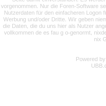
vorgenommen. Nur die Foren-Software setz
Nutzerdaten für den einfacheren Logon für
Werbung und/oder Dritte. Wir geben niema
die Daten, die du uns hier als Nutzer ang
vollkommen de es fau g o-genormt, nixde
nix 
Powered b
UBB.c