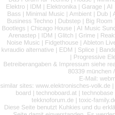
Elektro | IDM | Elektronika | Garage | A
Bass | Minimal Music | Ambient | Dub | 
Business Techno | Dubstep | Big Room 
Bootlegs | Chicago House | AI Music Suno 
Arenastep | IDM | Glitch | Grime | Rea
Noise Music | Fidgethouse | Ableton Liv
kvraudio alternative | EDM | Splice | Ba
| Progressive El
Betreiberangaben & Impressum siehe read
80339 münchen / 
E-Mail: webm
similar sites: www.elektronisches-volk.de
board | technoboard.at | technobase 
tekknoforum.de | toxic-family.de 
Diese Seite benutzt Kuhkies und du erklä
Seite damit einverstanden. Es werden