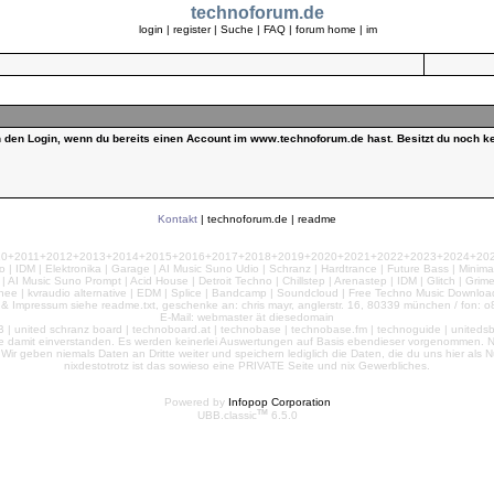
technoforum.de
login
|
register
|
Suche
|
FAQ
|
forum home
|
im
ch den Login, wenn du bereits einen Account im www.technoforum.de hast. Besitzt du noch ke
Kontakt
|
technoforum.de
|
readme
010+2011+2012+2013+2014+2015+2016+2017+2018+2019+2020+2021+2022+2023+2024+2025+2
 | IDM | Elektronika | Garage | AI Music Suno Udio | Schranz | Hardtrance | Future Bass | Minima
AI Music Suno Prompt | Acid House | Detroit Techno | Chillstep | Arenastep | IDM | Glitch | Grim
nee | kvraudio alternative | EDM | Splice | Bandcamp | Soundcloud | Free Techno Music Download
& Impressum siehe readme.txt, geschenke an: chris mayr, anglerstr. 16, 80339 münchen / fon: o8
E-Mail: webmaster ät diesedomain
| united schranz board | technoboard.at | technobase | technobase.fm | technoguide | unitedsb.de |
te damit einverstanden. Es werden keinerlei Auswertungen auf Basis ebendieser vorgenommen. Nu
e. Wir geben niemals Daten an Dritte weiter und speichern lediglich die Daten, die du uns hier a
nixdestotrotz ist das sowieso eine PRIVATE Seite und nix Gewerbliches.
Powered by
Infopop Corporation
TM
UBB.classic
6.5.0