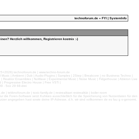
technoforum.de
» FYI | SystemInfo
inen? Herzlich willkommen, Registrieren kostnix :-)
026) technoforum.de | www.techno-forum.de
l Music | Ambient | Dub | Audio-Plugins | Samples | 2Step | Breakcore | no Business Techno |
e | Reaktor Ensembles | NuWave | Experimental Music | Noise Music | Fidgethouse | Ableton Live
 | Progressive Electro House | Free VSTi |
9 - 5oo 29 68-drei
 tekknoforum.de | toxic-family.de | restrealitaet restrealität | boiler room
r die Foren-Software setzt Kuhkies ausschließlich für die Speicherung von Nutzerdaten für den
ls Nutzer angegeben hast sowie deine IP-Adresse, d.h. wir sind vollkommen de es fau g o-genormt,