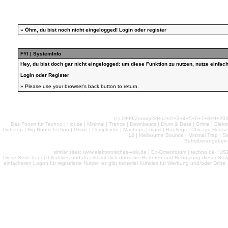
»
Öhm, du bist noch nicht eingelogged!
Login
oder
register
FYI | SystemInfo
Hey, du bist doch gar nicht eingelogged: um diese Funktion zu nutzen, nutze einfa
Login
oder
Register
» Please use your browser's back button to return.
(c) 1999/2ooo/y2k(+1/+2/+3+4+5+6+7+8+9+2
Das Forum für Techno | House | Minimal | Trance | Downbeats | Drum & Bass | Grime | Elektro
Dubstep | Big Room Techno | Grime | Complextro | Mashups | mnml | Bootlegs | Chicago House | 
12 | Melbourne Bounce | Minimal Trap | Si
Betreiberangaben 
similar sites: www.elektronisches-volk.de | Ex-Omenforum | techno.de | USB 
Diese Seite benutzt Kuhkies und du erklärst dich damit bei Betreten und Benutzung dieser Sei
einfacheren Logon für registrierte Nutzer, es gibt keinerlei Kuhkies für Werbung und/oder Dritt