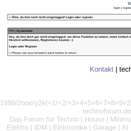
t
login
|
regist
»
Öhm, du bist noch nicht eingelogged!
Login
oder
register
FYI | SystemInfo
Hey, du bist doch gar nicht eingelogged: um diese Funktion zu nutzen, nutze einfach
Herzlich willkommen, Registrieren kostnix :-)
Login
oder
Register
» Please use your browser's back button to return.
Kontakt
|
tec
1999/2ooo/y2k(+1/+2/+3+4+5+6+7+8+9
technoforum.de
Das Forum für Techno | House | Minima
Elektro | IDM | Elektronika | Garage | A