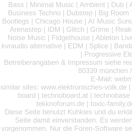
Bass | Minimal Music | Ambient | Dub | 
Business Techno | Dubstep | Big Room 
Bootlegs | Chicago House | AI Music Suno 
Arenastep | IDM | Glitch | Grime | Rea
Noise Music | Fidgethouse | Ableton Liv
kvraudio alternative | EDM | Splice | Ba
| Progressive El
Betreiberangaben & Impressum siehe read
80339 münchen / 
E-Mail: webm
similar sites: www.elektronisches-volk.de
board | technoboard.at | technobase 
tekknoforum.de | toxic-family.de 
Diese Seite benutzt Kuhkies und du erklä
Seite damit einverstanden. Es werden
vorgenommen. Nur die Foren-Software setz