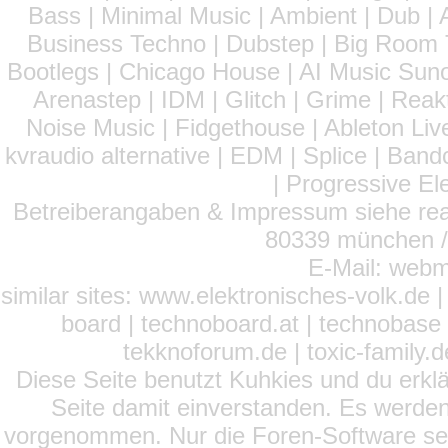
Bass | Minimal Music | Ambient | Dub | 
Business Techno | Dubstep | Big Room 
Bootlegs | Chicago House | AI Music Suno 
Arenastep | IDM | Glitch | Grime | Rea
Noise Music | Fidgethouse | Ableton Liv
kvraudio alternative | EDM | Splice | Ba
| Progressive El
Betreiberangaben & Impressum siehe read
80339 münchen / 
E-Mail: webm
similar sites: www.elektronisches-volk.de
board | technoboard.at | technobase 
tekknoforum.de | toxic-family.de 
Diese Seite benutzt Kuhkies und du erklä
Seite damit einverstanden. Es werden
vorgenommen. Nur die Foren-Software setz