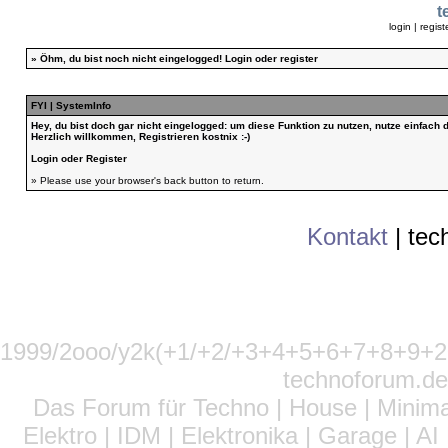
t
login
|
regist
»
Öhm, du bist noch nicht eingelogged!
Login
oder
register
FYI | SystemInfo
Hey, du bist doch gar nicht eingelogged: um diese Funktion zu nutzen, nutze einfach
Herzlich willkommen, Registrieren kostnix :-)
Login
oder
Register
» Please use your browser's back button to return.
Kontakt
|
tec
1999/2ooo/y2k(+1/+2/+3+4+5+6+7+8+9
technoforum.de
Das Forum für Techno | House | Minima
Elektro | IDM | Elektronika | Garage | A