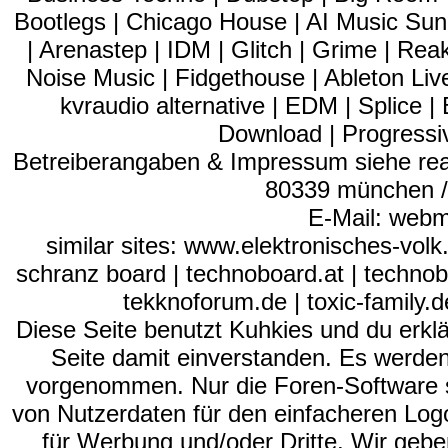
Bootlegs | Chicago House | AI Music Suno
| Arenastep | IDM | Glitch | Grime | Re
Noise Music | Fidgethouse | Ableton Liv
kvraudio alternative | EDM | Splice
Download | Progressiv
Betreiberangaben & Impressum siehe read
80339 münchen / 
E-Mail: webm
similar sites: www.elektronisches-vol
schranz board | technoboard.at | technob
tekknoforum.de | toxic-family.de 
Diese Seite benutzt Kuhkies und du erklä
Seite damit einverstanden. Es werden
vorgenommen. Nur die Foren-Software se
von Nutzerdaten für den einfacheren Logon
für Werbung und/oder Dritte. Wir gebe