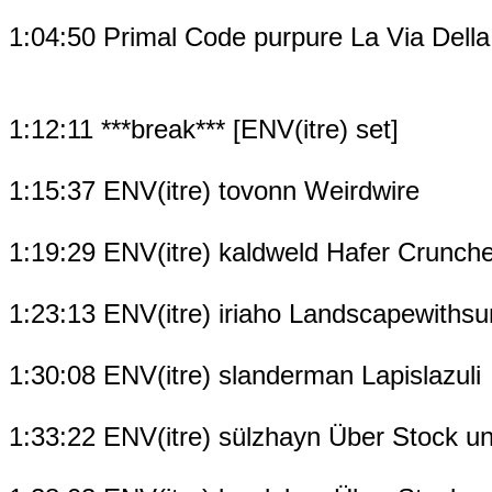
1:04:50 Primal Code purpure La Via Della
1:12:11 ***break*** [ENV(itre) set]
1:15:37 ENV(itre) tovonn Weirdwire
1:19:29 ENV(itre) kaldweld Hafer Crunch
1:23:13 ENV(itre) iriaho Landscapewiths
1:30:08 ENV(itre) slanderman Lapislazuli
1:33:22 ENV(itre) sülzhayn Über Stock un