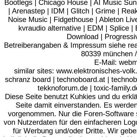
Bootlegs | Chicago House | AI Music Suno
| Arenastep | IDM | Glitch | Grime | Re
Noise Music | Fidgethouse | Ableton Liv
kvraudio alternative | EDM | Splice
Download | Progressiv
Betreiberangaben & Impressum siehe read
80339 münchen / 
E-Mail: webm
similar sites: www.elektronisches-vol
schranz board | technoboard.at | technob
tekknoforum.de | toxic-family.de 
Diese Seite benutzt Kuhkies und du erklä
Seite damit einverstanden. Es werden
vorgenommen. Nur die Foren-Software se
von Nutzerdaten für den einfacheren Logon
für Werbung und/oder Dritte. Wir gebe