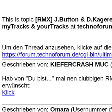
This is topic
[RMX] J.Button & D.Kagerer
myTracks & yourTracks
at
technoforum
Um den Thread anzusehen, klicke auf die
https://forum.technoforum.de/cgi-bin/ult
Geschrieben von:
KIEFERCRASH MUC
(
Hab von "Du bist..." mal nen clubbigen
erwünscht:
Klick
Geschrieben von:
Omara
(Usernummer #