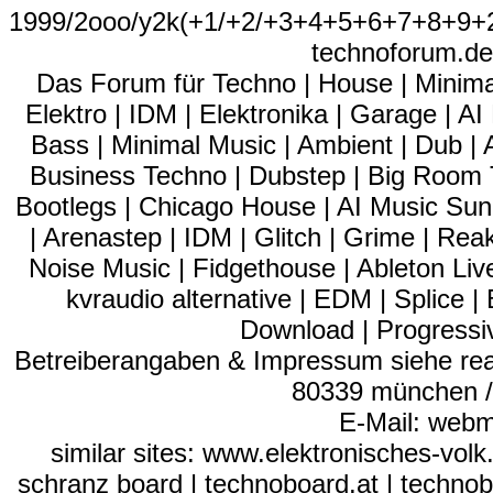
1999/2ooo/y2k(+1/+2/+3+4+5+6+7+8+9
technoforum.de
Das Forum für Techno | House | Minima
Elektro | IDM | Elektronika | Garage | A
Bass | Minimal Music | Ambient | Dub | 
Business Techno | Dubstep | Big Room 
Bootlegs | Chicago House | AI Music Suno
| Arenastep | IDM | Glitch | Grime | Re
Noise Music | Fidgethouse | Ableton Liv
kvraudio alternative | EDM | Splice
Download | Progressiv
Betreiberangaben & Impressum siehe read
80339 münchen / 
E-Mail: webm
similar sites: www.elektronisches-vol
schranz board | technoboard.at | technob