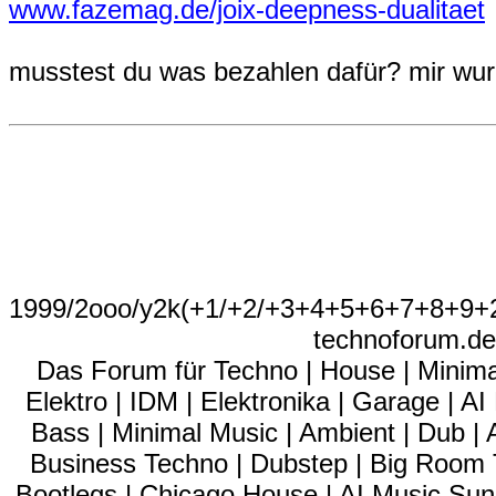
www.fazemag.de/joix-deepness-dualitaet
musstest du was bezahlen dafür? mir wurde
1999/2ooo/y2k(+1/+2/+3+4+5+6+7+8+9
technoforum.de
Das Forum für Techno | House | Minima
Elektro | IDM | Elektronika | Garage | A
Bass | Minimal Music | Ambient | Dub | 
Business Techno | Dubstep | Big Room 
Bootlegs | Chicago House | AI Music Suno