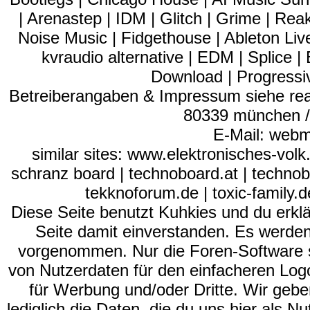
| Arenastep | IDM | Glitch | Grime | Re
Noise Music | Fidgethouse | Ableton Liv
kvraudio alternative | EDM | Splice
Download | Progressiv
Betreiberangaben & Impressum siehe read
80339 münchen / 
E-Mail: webm
similar sites: www.elektronisches-vol
schranz board | technoboard.at | technob
tekknoforum.de | toxic-family.de 
Diese Seite benutzt Kuhkies und du erklä
Seite damit einverstanden. Es werden
vorgenommen. Nur die Foren-Software se
von Nutzerdaten für den einfacheren Logon
für Werbung und/oder Dritte. Wir gebe
lediglich die Daten, die du uns hier als 