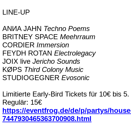
LINE-UP
ANИA JAHN
Techno Poems
BRITNEY SPACE
Meehrraum
CORDIER
Immersion
FEYDH ROTAN
Electrolegacy
JOIX live
Jericho Sounds
KØPS
Third Colony Music
STUDIOGEGNER
Evosonic
Limitierte Early-Bird Tickets für 10€ bis 5.
Regulär: 15€
https://eventfrog.de/de/p/partys/house
7447930465363700908.html