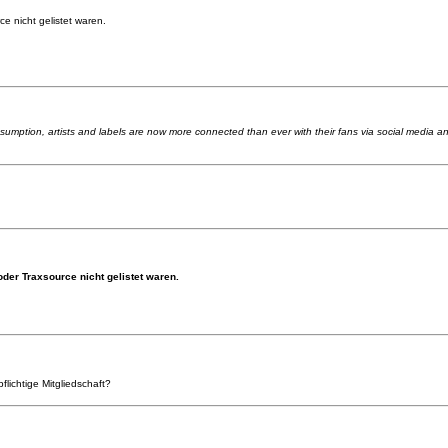
e nicht gelistet waren.
umption, artists and labels are now more connected than ever with their fans via social media and
der Traxsource nicht gelistet waren.
flichtige Mitgliedschaft?