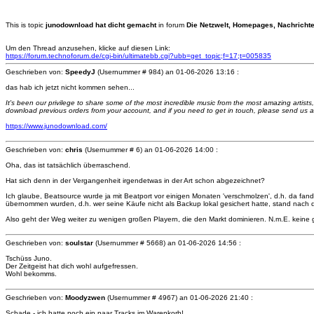
This is topic
junodownload hat dicht gemacht
in forum
Die Netzwelt, Homepages, Nachricht
Um den Thread anzusehen, klicke auf diesen Link:
https://forum.technoforum.de/cgi-bin/ultimatebb.cgi?ubb=get_topic;f=17;t=005835
Geschrieben von:
SpeedyJ
(Usernummer # 984) an
01-06-2026 13:16 :
das hab ich jetzt nicht kommen sehen...
It's been our privilege to share some of the most incredible music from the most amazing artists
download previous orders from your account, and if you need to get in touch, please send us 
https://www.junodownload.com/
Geschrieben von:
chris
(Usernummer # 6) an
01-06-2026 14:00 :
Oha, das ist tatsächlich überraschend.
Hat sich denn in der Vergangenheit irgendetwas in der Art schon abgezeichnet?
Ich glaube, Beatsource wurde ja mit Beatport vor einigen Monaten 'verschmolzen', d.h. da fand 
übernommen wurden, d.h. wer seine Käufe nicht als Backup lokal gesichert hatte, stand nach
Also geht der Weg weiter zu wenigen großen Playern, die den Markt dominieren. N.m.E. keine gut
Geschrieben von:
soulstar
(Usernummer # 5668) an
01-06-2026 14:56 :
Tschüss Juno.
Der Zeitgeist hat dich wohl aufgefressen.
Wohl bekomms.
Geschrieben von:
Moodyzwen
(Usernummer # 4967) an
01-06-2026 21:40 :
Schade - ich hatte noch ein paar Tracks im Warenkorb!