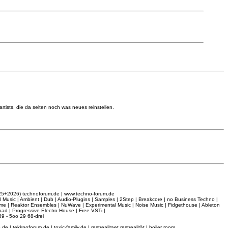
artists, die da selten noch was neues reinstellen.
026) technoforum.de | www.techno-forum.de
l Music | Ambient | Dub | Audio-Plugins | Samples | 2Step | Breakcore | no Business Techno |
rime | Reaktor Ensembles | NuWave | Experimental Music | Noise Music | Fidgethouse | Ableton
ad | Progressive Electro House | Free VSTi |
9 - 5oo 29 68-drei
 tekknoforum.de | toxic-family.de | restrealitaet restrealität | boiler room