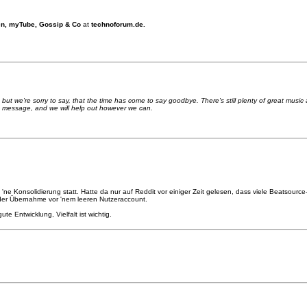
en, myTube, Gossip & Co
at
technoforum.de.
, but we're sorry to say, that the time has come to say goodbye. There's still plenty of great musi
a message, and we will help out however we can.
'ne Konsolidierung statt. Hatte da nur auf Reddit vor einiger Zeit gelesen, dass viele Beatsourc
 der Übernahme vor 'nem leeren Nutzeraccount.
e Entwicklung, Vielfalt ist wichtig.