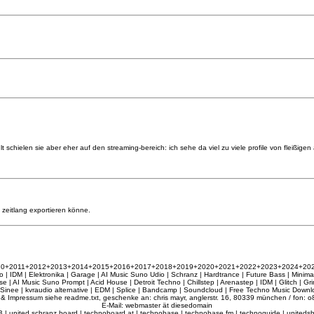
schielen sie aber eher auf den streaming-bereich: ich sehe da viel zu viele profile von fleißigen 
zeitlang exportieren könne.
010+2011+2012+2013+2014+2015+2016+2017+2018+2019+2020+2021+2022+2023+2024+2025+2
 | IDM | Elektronika | Garage | AI Music Suno Udio | Schranz | Hardtrance | Future Bass | Minima
| AI Music Suno Prompt | Acid House | Detroit Techno | Chillstep | Arenastep | IDM | Glitch | G
 Sinee | kvraudio alternative | EDM | Splice | Bandcamp | Soundcloud | Free Techno Music Downlo
& Impressum siehe readme.txt, geschenke an: chris mayr, anglerstr. 16, 80339 münchen / fon: o8
E-Mail: webmaster ät diesedomain
| united schranz board | technoboard.at | technobase | technobase.fm | technoguide | unitedsb.de |