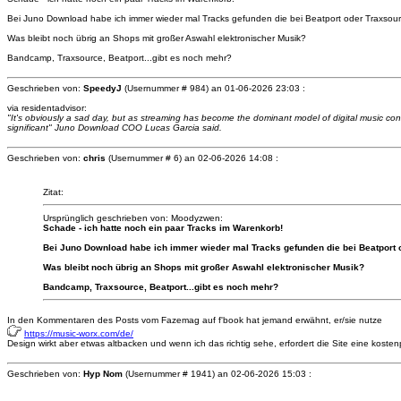
Bei Juno Download habe ich immer wieder mal Tracks gefunden die bei Beatport oder Traxsourc
Was bleibt noch übrig an Shops mit großer Aswahl elektronischer Musik?
Bandcamp, Traxsource, Beatport...gibt es noch mehr?
Geschrieben von:
SpeedyJ
(Usernummer # 984) an
01-06-2026 23:03 :
via residentadvisor:
"It's obviously a sad day, but as streaming has become the dominant model of digital music cons
significant" Juno Download COO Lucas Garcia said.
Geschrieben von:
chris
(Usernummer # 6) an
02-06-2026 14:08 :
Zitat:
Ursprünglich geschrieben von: Moodyzwen:
Schade - ich hatte noch ein paar Tracks im Warenkorb!
Bei Juno Download habe ich immer wieder mal Tracks gefunden die bei Beatport o
Was bleibt noch übrig an Shops mit großer Aswahl elektronischer Musik?
Bandcamp, Traxsource, Beatport...gibt es noch mehr?
In den Kommentaren des Posts vom Fazemag auf f'book hat jemand erwähnt, er/sie nutze
https://music-worx.com/de/
Design wirkt aber etwas altbacken und wenn ich das richtig sehe, erfordert die Site eine kostenp
Geschrieben von:
Hyp Nom
(Usernummer # 1941) an
02-06-2026 15:03 :