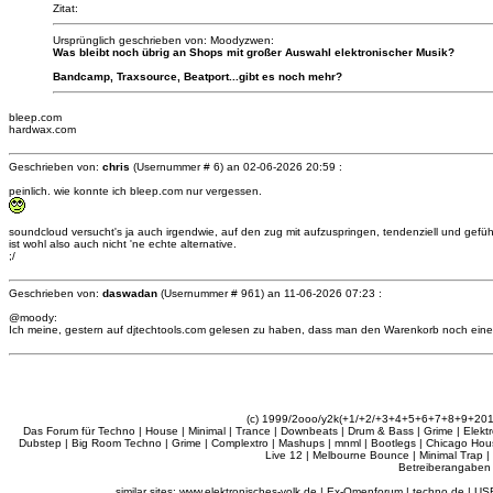
Zitat:
Ursprünglich geschrieben von: Moodyzwen:
Was bleibt noch übrig an Shops mit großer Auswahl elektronischer Musik?
Bandcamp, Traxsource, Beatport...gibt es noch mehr?
bleep.com
hardwax.com
Geschrieben von:
chris
(Usernummer # 6) an
02-06-2026 20:59 :
peinlich. wie konnte ich bleep.com nur vergessen.
soundcloud versucht's ja auch irgendwie, auf den zug mit aufzuspringen, tendenziell und gefühlt 
ist wohl also auch nicht 'ne echte alternative.
;/
Geschrieben von:
daswadan
(Usernummer # 961) an
11-06-2026 07:23 :
@moody:
Ich meine, gestern auf djtechtools.com gelesen zu haben, dass man den Warenkorb noch eine 
(c) 1999/2ooo/y2k(+1/+2/+3+4+5+6+7+8+9+2
Das Forum für Techno | House | Minimal | Trance | Downbeats | Drum & Bass | Grime | Elektro
Dubstep | Big Room Techno | Grime | Complextro | Mashups | mnml | Bootlegs | Chicago House 
Live 12 | Melbourne Bounce | Minimal Trap |
Betreiberangaben 
similar sites: www.elektronisches-volk.de | Ex-Omenforum | techno.de | USB 