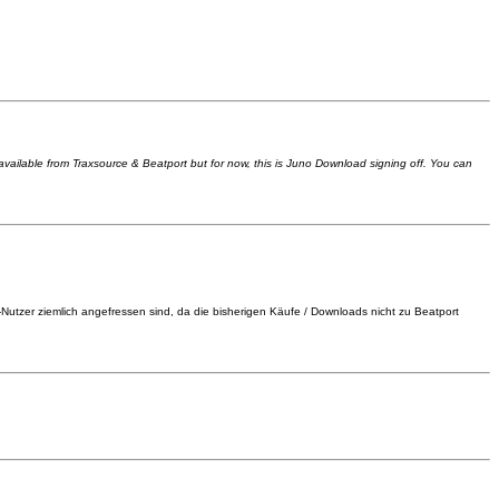
c available from Traxsource & Beatport but for now, this is Juno Download signing off. You can
e-Nutzer ziemlich angefressen sind, da die bisherigen Käufe / Downloads nicht zu Beatport