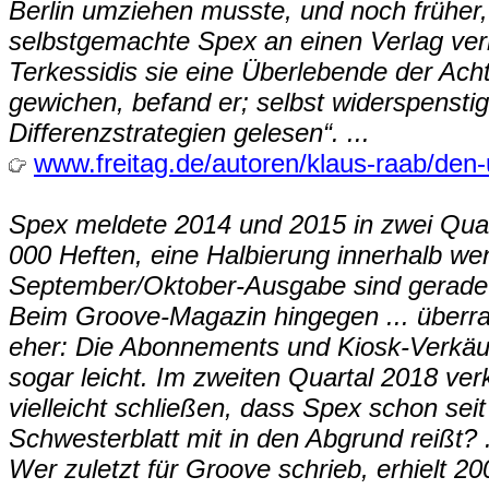
Berlin umziehen musste, und noch früher
selbstgemachte Spex an einen Verlag ve
Terkessidis sie eine Überlebende der Acht
gewichen, befand er; selbst widerspensti
Differenzstrategien gelesen“. ...
www.freitag.de/autoren/klaus-raab/de
Spex meldete 2014 und 2015 in zwei Quart
000 Heften, eine Halbierung innerhalb wen
September/Oktober-Ausgabe sind gerade 
Beim Groove-Magazin hingegen ... überras
eher: Die Abonnements und Kiosk-Verkäufe
sogar leicht. Im zweiten Quartal 2018 ve
vielleicht schließen, dass Spex schon sei
Schwesterblatt mit in den Abgrund reißt? .
Wer zuletzt für Groove schrieb, erhielt 2