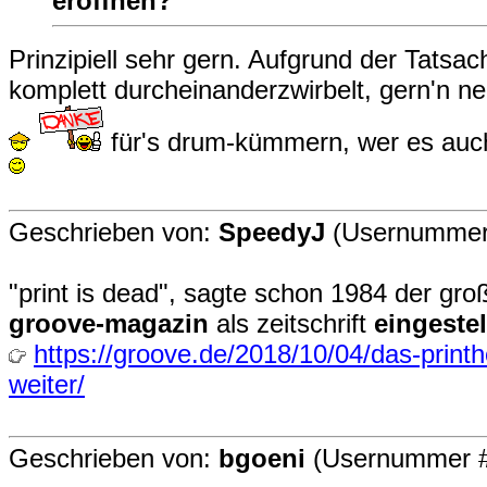
eröffnen?
Prinzipiell sehr gern. Aufgrund der Tatsa
komplett durcheinanderzwirbelt, gern'n n
für's drum-kümmern, wer es auch
Geschrieben von:
SpeedyJ
(Usernummer
"print is dead", sagte schon 1984 der gro
groove-magazin
als zeitschrift
eingestel
https://groove.de/2018/10/04/das-printhe
weiter/
Geschrieben von:
bgoeni
(Usernummer #