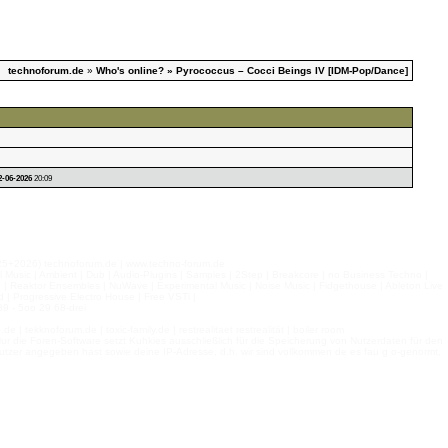
technoforum.de
»
Who's online?
» Pyrococcus – Cocci Beings IV [IDM-Pop/Dance]
2-06-2026
20:09
026) technoforum.de | www.techno-forum.de
l Music | Ambient | Dub | Audio-Plugins | Samples | 2Step | Breakcore | no Business Techno |
e | Reaktor Ensembles | NuWave | Experimental Music | Noise Music | Fidgethouse | Ableton Live
 | Progressive Electro House | Free VSTi |
9 - 5oo 29 68-drei
 tekknoforum.de | toxic-family.de | restrealitaet restrealität | boiler room
r die Foren-Software setzt Kuhkies ausschließlich für die Speicherung von Nutzerdaten für den
ls Nutzer angegeben hast sowie deine IP-Adresse, d.h. wir sind vollkommen de es fau g o-genormt,