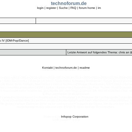
technoforum.de
login
|
register
|
Suche
|
FAQ
|
forum home
|
im
s IV [IDM-Pop/Dance]
Letzte Antwort auf folgendes Thema:
chris
an
2
Kontakt
|
technoforum.de
|
readme
010+2011+2012+2013+2014+2015+2016+2017+2018+2019+2020+2021+2022+2023+2024+2025+2
 | IDM | Elektronika | Garage | AI Music Suno Udio | Schranz | Hardtrance | Future Bass | Minima
AI Music Suno Prompt | Acid House | Detroit Techno | Chillstep | Arenastep | IDM | Glitch | Grim
nee | kvraudio alternative | EDM | Splice | Bandcamp | Soundcloud | Free Techno Music Download
& Impressum siehe readme.txt, geschenke an: chris mayr, anglerstr. 16, 80339 münchen / fon: o8
E-Mail: webmaster ät diesedomain
| united schranz board | technoboard.at | technobase | technobase.fm | technoguide | unitedsb.de |
te damit einverstanden. Es werden keinerlei Auswertungen auf Basis ebendieser vorgenommen. Nu
e. Wir geben niemals Daten an Dritte weiter und speichern lediglich die Daten, die du uns hier a
nixdestotrotz ist das sowieso eine PRIVATE Seite und nix Gewerbliches.
Powered by
Infopop Corporation
TM
UBB.classic
6.5.0