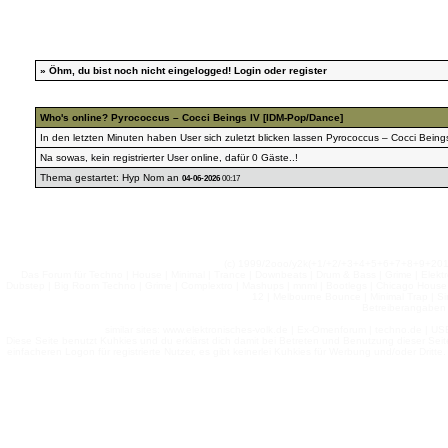
»
Öhm, du bist noch nicht eingelogged!
Login
oder
register
Who's online?
Pyrococcus – Cocci Beings IV [IDM-Pop/Dance]
In den letzten Minuten haben User sich zuletzt blicken lassen
Pyrococcus – Cocci Being
Na sowas, kein registrierter User online, dafür 0 Gäste..!
Thema gestartet:
Hyp Nom
an
04-06-2026
00:17
(c) 1999/2ooo/y2k(+1/+2/+3+4+5+6+7+8+9+2
Das Forum für Techno | House | Minimal | Trance | Downbeats | Drum & Bass | Grime | Elektro
Dubstep | Big Room Techno | Grime | Complextro | Mashups | mnml | Bootlegs | Chicago House | 
12 | Melbourne Bounce | Minimal Trap | Si
Betreiberangaben 
similar sites: www.elektronisches-volk.de | Ex-Omenforum | techno.de | USB 
Diese Seite benutzt Kuhkies und du erklärst dich damit bei Betreten und Benutzung dieser Sei
einfacheren Logon für registrierte Nutzer, es gibt keinerlei Kuhkies für Werbung und/oder Dritt