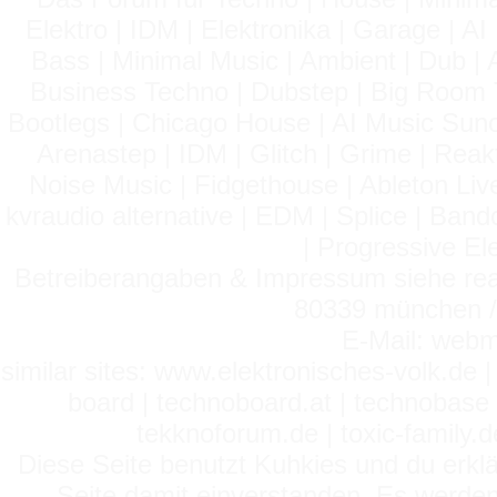
Elektro | IDM | Elektronika | Garage | A
Bass | Minimal Music | Ambient | Dub | 
Business Techno | Dubstep | Big Room 
Bootlegs | Chicago House | AI Music Suno 
Arenastep | IDM | Glitch | Grime | Rea
Noise Music | Fidgethouse | Ableton Liv
kvraudio alternative | EDM | Splice | Ba
| Progressive El
Betreiberangaben & Impressum siehe read
80339 münchen / 
E-Mail: webm
similar sites: www.elektronisches-volk.de
board | technoboard.at | technobase 
tekknoforum.de | toxic-family.de 
Diese Seite benutzt Kuhkies und du erklä
Seite damit einverstanden. Es werden