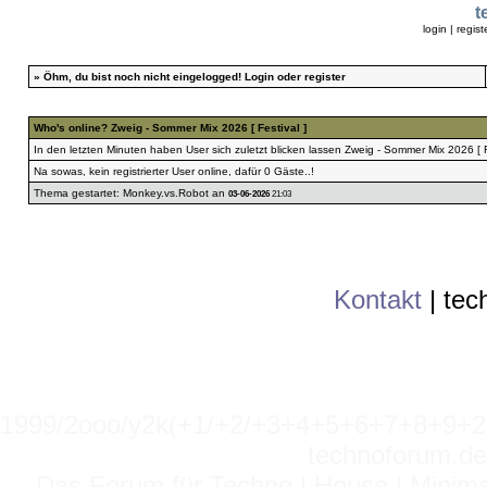
t
login
|
regist
»
Öhm, du bist noch nicht eingelogged!
Login
oder
register
Who's online?
Zweig - Sommer Mix 2026 [ Festival ]
In den letzten Minuten haben User sich zuletzt blicken lassen
Zweig - Sommer Mix 2026 [ Fe
Na sowas, kein registrierter User online, dafür 0 Gäste..!
Thema gestartet:
Monkey.vs.Robot
an
03-06-2026
21:03
Kontakt
|
tec
1999/2ooo/y2k(+1/+2/+3+4+5+6+7+8+9
technoforum.de
Das Forum für Techno | House | Minima