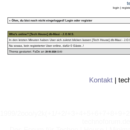
t
login
|
regist
»
Öhm, du bist noch nicht eingelogged!
Login
oder
register
Who's online?
[Tech House] db-Maui - J.O.M.S.
In den letzten Minuten haben User sich zuletzt blicken lassen
[Tech House] db-Maui - J.O.
Na sowas, kein registrierter User online, dafür 0 Gäste..!
Thema gestartet:
FaDe
an
28-05-2026
03:50
Kontakt
|
tec
1999/2ooo/y2k(+1/+2/+3+4+5+6+7+8+9
technoforum.de
Das Forum für Techno | House | Minima