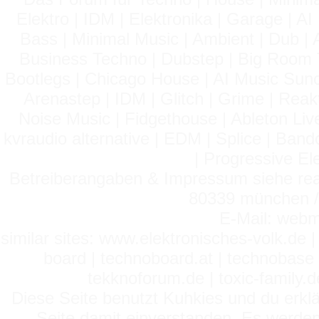
Elektro | IDM | Elektronika | Garage | A
Bass | Minimal Music | Ambient | Dub | 
Business Techno | Dubstep | Big Room 
Bootlegs | Chicago House | AI Music Suno 
Arenastep | IDM | Glitch | Grime | Rea
Noise Music | Fidgethouse | Ableton Liv
kvraudio alternative | EDM | Splice | Ba
| Progressive El
Betreiberangaben & Impressum siehe read
80339 münchen / 
E-Mail: webm
similar sites: www.elektronisches-volk.de
board | technoboard.at | technobase 
tekknoforum.de | toxic-family.de 
Diese Seite benutzt Kuhkies und du erklä
Seite damit einverstanden. Es werden