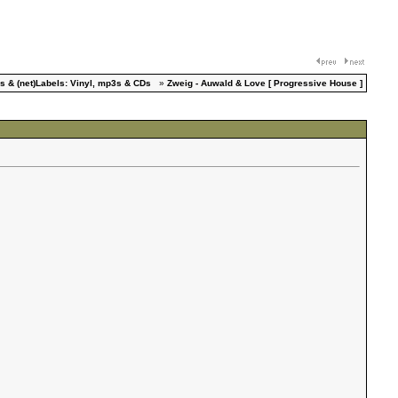
s & (net)Labels: Vinyl, mp3s & CDs
»
Zweig - Auwald & Love [ Progressive House ]