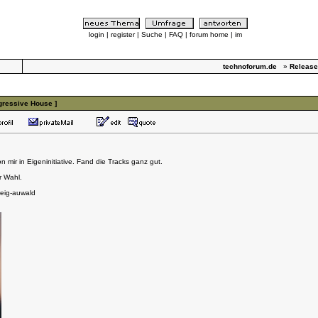
login
|
register
|
Suche
|
FAQ
|
forum home
|
im
technoforum.de
»
Release
gressive House ]
 mir in Eigeninitiative. Fand die Tracks ganz gut.
r Wahl.
eig-auwald