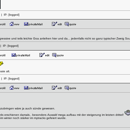
| IP:
[logged]
ogressive und teils leichte Goa anleihen hier und da... jedenfalls nicht so ganz typischer Zweig 
| IP:
[logged]
ate alt.
| IP:
[logged]
auszubringen wäre ja auch sünde gewesen.
ds erschienen damals.. besonders
Auwald
mega aufbau mit der steigerung im letzten drittel!
im winter noch stärker im mytracks gefeiert wurde.