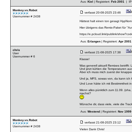
Aus:
Kiel
| Registriert:
Feb 2001
| IP
Monkey.vs.Robot
verfasst
20-08-2025 23:46
Usernummer # 2438
Hättest halt einen ton gesagt HypNom 
Hier übrigens das Remix-Paket für "Auwa
https://e.pcloud.link/publink/sho
Aus:
Erlangen
| Registriert:
Apr 2001
chris
verfasst
21-08-2025 17:38
User
Usernummer # 6
Klasse!
Was generell aktuell Remixes betrifft
Und jetzt kühlen die Temperaturen au
Aber ich muss mich zuerst der knappe
Und ja, MFS, sowas von, da kann ich H
Und Love hätte ich mit Bestimmtheit i
Wenn alles pünktlich zum 11.09. (oha,
machst?
Wünsche dir, dass viele, viele die Tra
Aus:
Westend
| Registriert:
Nov 1999
Monkey.vs.Robot
verfasst
21-08-2025 23:12
Usernummer # 2438
Vielen Dank Chris!