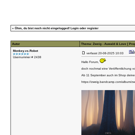
»
Öhm, du bist noch nicht eingelogged!
Login
oder
register
Autor
Thema: Zweig - Auwald & Love [ Pro
Monkey.vs.Robot
verfasst
20-08-2025 10:03
Usernummer # 2438
Hallo Forum,
doch nochmal eine Veröffentlichung von
Ab 11 September auch im Shop deine
https://zweig.bandcamp.com/album/zw