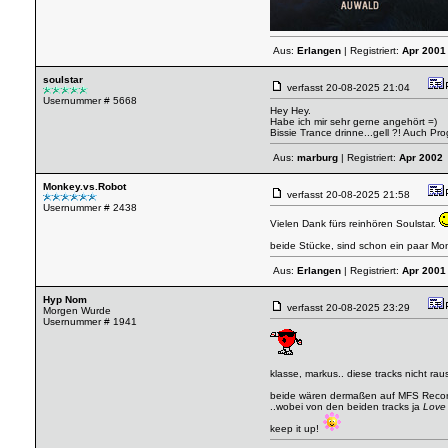
Aus:
Erlangen
| Registriert:
Apr 2001
soulstar
verfasst
20-08-2025 21:04
Usernummer # 5668
Hey Hey.
Habe ich mir sehr gerne angehört =)
Bissie Trance drinne...gell ?! Auch Pr
Aus:
marburg
| Registriert:
Apr 2002
Monkey.vs.Robot
verfasst
20-08-2025 21:58
Usernummer # 2438
Vielen Dank fürs reinhören Soulstar.
beide Stücke, sind schon ein paar Mon
Aus:
Erlangen
| Registriert:
Apr 2001
Hyp Nom
verfasst
20-08-2025 23:29
Morgen Wurde
Usernummer # 1941
klasse, markus.. diese tracks nicht r
beide wären dermaßen auf MFS Recor
..wobei von den beiden tracks ja
Love
keep it up!