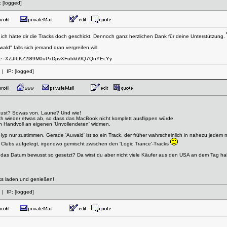
:
[logged]
ich hätte dir die Tracks doch geschickt. Dennoch ganz herzlichen Dank für deine Unterstützung.
ld" falls sich jemand dran vergreifen will.
w?code=XZJI6KZ2l89M0uPxDpvXFuhk69Q7QnYEcYy
| IP:
[logged]
: Lust? Sowas von. Laune? Und wie!
ch wieder etwas ab, so dass das MacBook nicht komplett ausflippen würde.
n Handvoll an eigenen 'Unvollendeten' widmen.
yp nur zustimmen. Gerade 'Auwald' ist so ein Track, der früher wahrscheinlich in nahezu jedem 
n Clubs aufgelegt, irgendwo gemischt zwischen den 'Logic Trance'-Tracks
 das Datum bewusst so gesetzt? Da wirst du aber nicht viele Käufer aus den USA an dem Tag haben
cks laden und genießen!
| IP:
[logged]