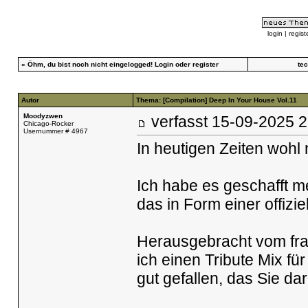
login
|
regist
»
Öhm, du bist noch nicht eingelogged!
Login
oder
register
te
Autor
Thema: [Compilation] Deep In Your House Vol.11
Moodyzwen
verfasst
15-09-2025
Chicago-Rocker
Usernummer # 4967
In heutigen Zeiten wohl 
Ich habe es geschafft me
das in Form einer offizie
Herausgebracht vom fra
ich einen Tribute Mix f
gut gefallen, das Sie d