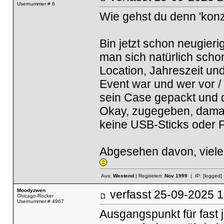
Usernummer # 6
Wie gehst du denn 'konz
Bin jetzt schon neugieri
man sich natürlich sch
Location, Jahreszeit un
Event war und wer vor /
sein Case gepackt und d
Okay, zugegeben, damals
keine USB-Sticks oder F
Abgesehen davon, viele
Aus:
Westend
| Registriert:
Nov 1999
| IP:
[logged]
Moodyzwen
verfasst
25-09-2025
Chicago-Rocker
Usernummer # 4967
Ausgangspunkt für fast 