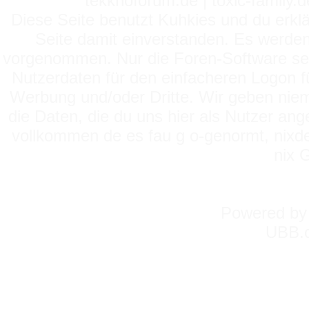
tekknoforum.de | toxic-family.de 
Diese Seite benutzt Kuhkies und du erklä
Seite damit einverstanden. Es werden
vorgenommen. Nur die Foren-Software setz
Nutzerdaten für den einfacheren Logon für
Werbung und/oder Dritte. Wir geben niema
die Daten, die du uns hier als Nutzer ang
vollkommen de es fau g o-genormt, nixde
nix 
Powered b
UBB.c