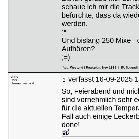
schaue ich mir die Track
befürchte, dass da wiede
werden.
:*
Und bislang 250 Mixe - d
Aufhören?
;=)
Aus:
Westend
| Registriert:
Nov 1999
| IP:
[logged]
chris
verfasst
16-09-2025
User
Usernummer # 6
So, Feierabend und mich
sind vornehmlich sehr ed
für die aktuellen Temper
Fall auch einige Leckerb
done!