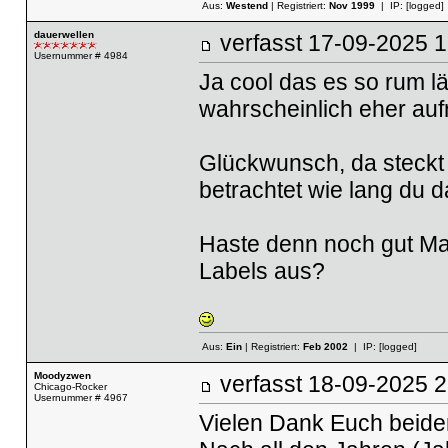
Aus:
Westend
| Registriert:
Nov 1999
| IP:
[logged]
dauerwellen
verfasst
17-09-2025
Usernummer # 4984
Ja cool das es so rum l
wahrscheinlich eher auf
Glückwunsch, da steckt 
betrachtet wie lang du 
Haste denn noch gut Mat
Labels aus?
Aus:
Ein
| Registriert:
Feb 2002
| IP:
[logged]
Moodyzwen
verfasst
18-09-2025
Chicago-Rocker
Usernummer # 4967
Vielen Dank Euch beiden