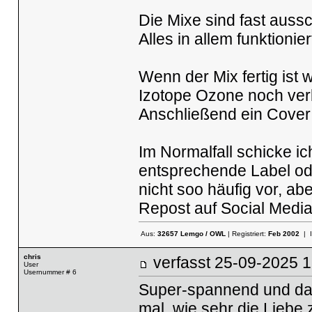
Die Mixe sind fast auss
Alles in allem funktionie
Wenn der Mix fertig ist w
Izotope Ozone noch ver
Anschließend ein Cover 
Im Normalfall schicke i
entsprechende Label od
nicht soo häufig vor, abe
Repost auf Social Medi
Aus:
32657 Lemgo / OWL
| Registriert:
Feb 2002
| 
chris
verfasst
25-09-2025
User
Usernummer # 6
Super-spannend und dank
mal, wie sehr die Liebe 