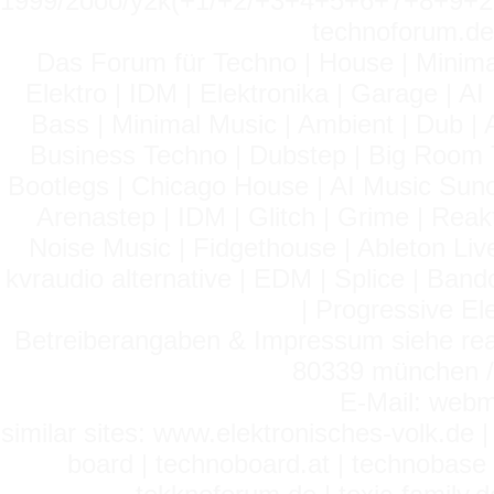
1999/2ooo/y2k(+1/+2/+3+4+5+6+7+8+9
technoforum.de
Das Forum für Techno | House | Minima
Elektro | IDM | Elektronika | Garage | A
Bass | Minimal Music | Ambient | Dub | 
Business Techno | Dubstep | Big Room 
Bootlegs | Chicago House | AI Music Suno 
Arenastep | IDM | Glitch | Grime | Rea
Noise Music | Fidgethouse | Ableton Liv
kvraudio alternative | EDM | Splice | Ba
| Progressive El
Betreiberangaben & Impressum siehe read
80339 münchen / 
E-Mail: webm
similar sites: www.elektronisches-volk.de
board | technoboard.at | technobase 