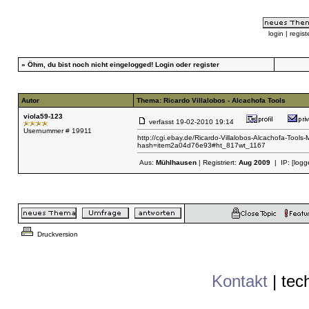
login
|
regist
»
Öhm, du bist noch nicht eingelogged!
Login
oder
register
Autor
Thema: Ricardo Villalobos - Alcachofa Tools
viola59-123
verfasst
19-02-2010 19:14
Usernummer # 19911
http://cgi.ebay.de/Ricardo-Villalobos-Alcachofa
hash=item2a04d76e93#ht_817wt_1167
Aus:
Mühlhausen
| Registriert:
Aug 2009
| IP:
[logg
Druckversion
Kontakt
|
tec