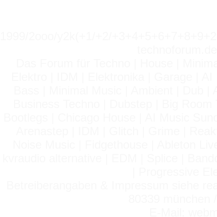
1999/2ooo/y2k(+1/+2/+3+4+5+6+7+8+9
technoforum.de
Das Forum für Techno | House | Minima
Elektro | IDM | Elektronika | Garage | A
Bass | Minimal Music | Ambient | Dub | 
Business Techno | Dubstep | Big Room 
Bootlegs | Chicago House | AI Music Suno 
Arenastep | IDM | Glitch | Grime | Rea
Noise Music | Fidgethouse | Ableton Liv
kvraudio alternative | EDM | Splice | Ba
| Progressive El
Betreiberangaben & Impressum siehe read
80339 münchen / 
E-Mail: webm