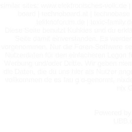
similar sites: www.elektronisches-volk.de
board | technoboard.at | technobase 
tekknoforum.de | toxic-family.de 
Diese Seite benutzt Kuhkies und du erklä
Seite damit einverstanden. Es werden
vorgenommen. Nur die Foren-Software setz
Nutzerdaten für den einfacheren Logon für
Werbung und/oder Dritte. Wir geben niema
die Daten, die du uns hier als Nutzer ang
vollkommen de es fau g o-genormt, nixde
nix 
Powered b
UBB.c