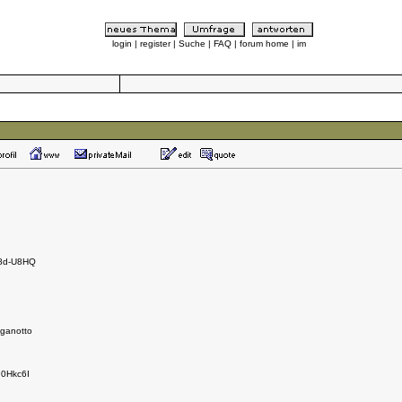
login
|
register
|
Suche
|
FAQ
|
forum home
|
im
g8d-U8HQ
aganotto
u0Hkc6I