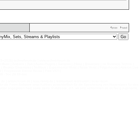
026) technoforum.de | www.techno-forum.de
l Music | Ambient | Dub | Audio-Plugins | Samples | 2Step | Breakcore | no Business Techno |
e | Reaktor Ensembles | NuWave | Experimental Music | Noise Music | Fidgethouse | Ableton Live
 | Progressive Electro House | Free VSTi |
9 - 5oo 29 68-drei
 tekknoforum.de | toxic-family.de | restrealitaet restrealität | boiler room
r die Foren-Software setzt Kuhkies ausschließlich für die Speicherung von Nutzerdaten für den
ls Nutzer angegeben hast sowie deine IP-Adresse, d.h. wir sind vollkommen de es fau g o-genormt,