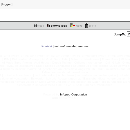
:
[logged]
JumpTo:
Kontakt
|
technoforum.de
|
readme
010+2011+2012+2013+2014+2015+2016+2017+2018+2019+2020+2021+2022+2023+2024+2025+2
 | IDM | Elektronika | Garage | AI Music Suno Udio | Schranz | Hardtrance | Future Bass | Minima
AI Music Suno Prompt | Acid House | Detroit Techno | Chillstep | Arenastep | IDM | Glitch | Grim
nee | kvraudio alternative | EDM | Splice | Bandcamp | Soundcloud | Free Techno Music Download
& Impressum siehe readme.txt, geschenke an: chris mayr, anglerstr. 16, 80339 münchen / fon: o8
E-Mail: webmaster ät diesedomain
| united schranz board | technoboard.at | technobase | technobase.fm | technoguide | unitedsb.de |
te damit einverstanden. Es werden keinerlei Auswertungen auf Basis ebendieser vorgenommen. Nu
e. Wir geben niemals Daten an Dritte weiter und speichern lediglich die Daten, die du uns hier a
nixdestotrotz ist das sowieso eine PRIVATE Seite und nix Gewerbliches.
Powered by
Infopop Corporation
TM
UBB.classic
6.5.0