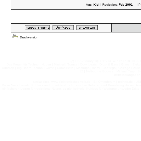
Aus:
Kiel
| Registriert:
Feb 2001
| IP
Druckversion
(c) 1999/2ooo/y2k(+1/+2/+3+4+5+6+7+8+9+2
Das Forum für Techno | House | Minimal | Trance | Downbeats | Drum & Bass | Grime | Elektro
Dubstep | Big Room Techno | Grime | Complextro | Mashups | mnml | Bootlegs | Chicago House | 
12 | Melbourne Bounce | Minimal Trap | Si
Betreiberangaben 
similar sites: www.elektronisches-volk.de | Ex-Omenforum | techno.de | USB 
Diese Seite benutzt Kuhkies und du erklärst dich damit bei Betreten und Benutzung dieser Sei
einfacheren Logon für registrierte Nutzer, es gibt keinerlei Kuhkies für Werbung und/oder Dritt