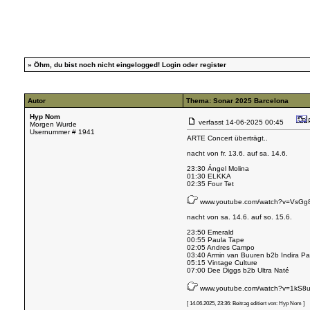
»
Öhm, du bist noch nicht eingelogged!
Login
oder
register
Autor
Thema: Sonar 2025 Barcelona
Hyp Nom
verfasst
14-06-2025 00:45
Morgen Wurde
Usernummer # 1941
ARTE Concert überträgt..
nacht von fr. 13.6. auf sa. 14.6.
23:30 Ángel Molina
01:30 ELKKA
02:35 Four Tet
www.youtube.com/watch?v=VsG
nacht von sa. 14.6. auf so. 15.6.
23:50 Emerald
00:55 Paula Tape
02:05 Andres Campo
03:40 Armin van Buuren b2b Indira P
05:15 Vintage Culture
07:00 Dee Diggs b2b Ultra Naté
www.youtube.com/watch?v=1kS8
[ 14.06.2025, 23:36: Beitrag editiert von: Hyp Nom ]